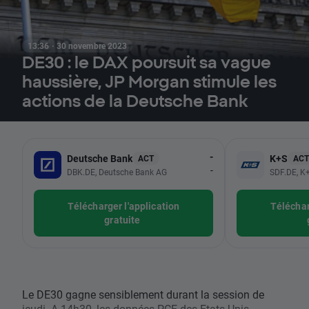
13:36 · 30 novembre 2023
DE30 : le DAX poursuit sa vague
haussière, JP Morgan stimule les
actions de la Deutsche Bank
-
Deutsche Bank
K+S
ACT
ACT
-
DBK.DE, Deutsche Bank AG
SDF.DE, K
Télécharger l'application
Téléchar
gratuite
Le DE30 gagne sensiblement durant la session de
jeudi. A 14h30, les données PCE des Etats-Unis.