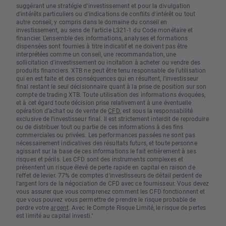
suggérant une stratégie d'investissement et pour la divulgation
d'intérêts particuliers ou d'indications de conflits d'intérêt ou tout
autre conseil, y compris dans le domaine du conseil en
investissement, au sens de l'article L321-1 du Code monétaire et
financier. L’ensemble des informations, analyses et formations
dispensées sont fournies à titre indicatif et ne doivent pas être
interprétées comme un conseil, une recommandation, une
sollicitation d’investissement ou incitation à acheter ou vendre des
produits financiers. XTB ne peut être tenu responsable de l’utilisation
qui en est faite et des conséquences qui en résultent, l’investisseur
final restant le seul décisionnaire quant à la prise de position sur son
compte de trading XTB. Toute utilisation des informations évoquées,
et à cet égard toute décision prise relativement à une éventuelle
opération d’achat ou de vente de
CFD
, est sous la responsabilité
exclusive de l’investisseur final. Il est strictement interdit de reproduire
ou de distribuer tout ou partie de ces informations à des fins
commerciales ou privées. Les performances passées ne sont pas
nécessairement indicatives des résultats futurs, et toute personne
agissant sur la base de ces informations le fait entièrement à ses
risques et périls. Les CFD sont des instruments complexes et
présentent un risque élevé de perte rapide en capital en raison de
l'effet de levier. 77% de comptes d'investisseurs de détail perdent de
l'argent lors de la négociation de CFD avec ce fournisseur. Vous devez
vous assurer que vous comprenez comment les CFD fonctionnent et
que vous pouvez vous permettre de prendre le risque probable de
perdre votre
argent
. Avec le Compte Risque Limité, le risque de pertes
est limité au capital investi."