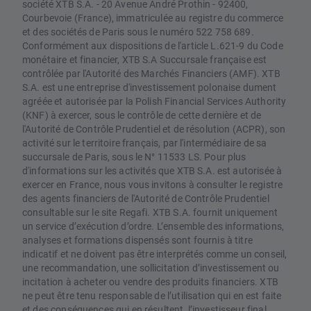
société XTB S.A. - 20 Avenue André Prothin - 92400,
Courbevoie (France), immatriculée au registre du commerce
et des sociétés de Paris sous le numéro 522 758 689.
Conformément aux dispositions de l'article L.621-9 du Code
monétaire et financier, XTB S.A Succursale française est
contrôlée par l'Autorité des Marchés Financiers (AMF). XTB
S.A. est une entreprise d'investissement polonaise dument
agréée et autorisée par la Polish Financial Services Authority
(KNF) à exercer, sous le contrôle de cette dernière et de
l'Autorité de Contrôle Prudentiel et de résolution (ACPR), son
activité sur le territoire français, par l'intermédiaire de sa
succursale de Paris, sous le N° 11533 LS. Pour plus
d'informations sur les activités que XTB S.A. est autorisée à
exercer en France, nous vous invitons à consulter le registre
des agents financiers de l'Autorité de Contrôle Prudentiel
consultable sur le site Regafi. XTB S.A. fournit uniquement
un service d’exécution d’ordre. L’ensemble des informations,
analyses et formations dispensés sont fournis à titre
indicatif et ne doivent pas être interprétés comme un conseil,
une recommandation, une sollicitation d’investissement ou
incitation à acheter ou vendre des produits financiers. XTB
ne peut être tenu responsable de l’utilisation qui en est faite
et des conséquences qui en résultent, l’investisseur final