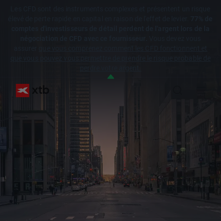
Les CFD sont des instruments complexes et présentent un risque
élevé de perte rapide en capital en raison de l'effet de levier.
77% de
comptes d'investisseurs de détail perdent de l'argent lors de la
négociation de CFD avec ce fournisseur.
Vous devez vous
assurer
que vous comprenez comment les CFD fonctionnent et
que vous pouvez vous permettre de prendre le risque probable de
perdre votre argent.