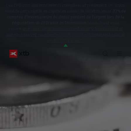
Les CFD sont des instruments complexes et présentent un risque
élevé de perte rapide en capital en raison de l'effet de levier.
77% de
comptes d'investisseurs de détail perdent de l'argent lors de la
négociation de CFD avec ce fournisseur.
Vous devez vous
assurer
que vous comprenez comment les CFD fonctionnent et
que vous pouvez vous permettre de prendre le risque probable de
perdre votre argent.