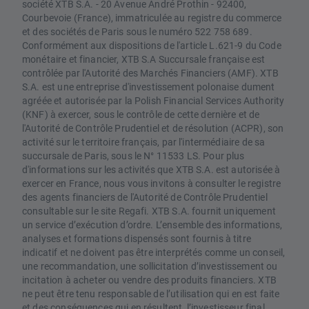
société XTB S.A. - 20 Avenue André Prothin - 92400,
Courbevoie (France), immatriculée au registre du commerce
et des sociétés de Paris sous le numéro 522 758 689.
Conformément aux dispositions de l'article L.621-9 du Code
monétaire et financier, XTB S.A Succursale française est
contrôlée par l'Autorité des Marchés Financiers (AMF). XTB
S.A. est une entreprise d'investissement polonaise dument
agréée et autorisée par la Polish Financial Services Authority
(KNF) à exercer, sous le contrôle de cette dernière et de
l'Autorité de Contrôle Prudentiel et de résolution (ACPR), son
activité sur le territoire français, par l'intermédiaire de sa
succursale de Paris, sous le N° 11533 LS. Pour plus
d'informations sur les activités que XTB S.A. est autorisée à
exercer en France, nous vous invitons à consulter le registre
des agents financiers de l'Autorité de Contrôle Prudentiel
consultable sur le site Regafi. XTB S.A. fournit uniquement
un service d’exécution d’ordre. L’ensemble des informations,
analyses et formations dispensés sont fournis à titre
indicatif et ne doivent pas être interprétés comme un conseil,
une recommandation, une sollicitation d’investissement ou
incitation à acheter ou vendre des produits financiers. XTB
ne peut être tenu responsable de l’utilisation qui en est faite
et des conséquences qui en résultent, l’investisseur final