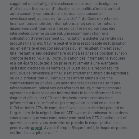
suggérant une stratégie d'investissement et pour la divulgation
d'intérêts particuliers ou d'indications de conflits d'intérêt ou tout
autre conseil, y compris dans le domaine du conseil en
investissement, au sens de l'article L321-1 du Code monétaire et
financier. L’ensemble des informations, analyses et formations
dispensées sont fournies à titre indicatif et ne doivent pas être
interprétées comme un conseil, une recommandation, une
sollicitation d’investissement ou incitation à acheter ou vendre des
produits financiers. XTB ne peut être tenu responsable de l’utilisation
qui en est faite et des conséquences qui en résultent, l’investisseur
final restant le seul décisionnaire quant à la prise de position sur son
compte de trading XTB. Toute utilisation des informations évoquées,
et à cet égard toute décision prise relativement à une éventuelle
opération d’achat ou de vente de
CFD
, est sous la responsabilité
exclusive de l’investisseur final. Il est strictement interdit de reproduire
ou de distribuer tout ou partie de ces informations à des fins
commerciales ou privées. Les performances passées ne sont pas
nécessairement indicatives des résultats futurs, et toute personne
agissant sur la base de ces informations le fait entièrement à ses
risques et périls. Les CFD sont des instruments complexes et
présentent un risque élevé de perte rapide en capital en raison de
l'effet de levier. 77% de comptes d'investisseurs de détail perdent de
l'argent lors de la négociation de CFD avec ce fournisseur. Vous devez
vous assurer que vous comprenez comment les CFD fonctionnent et
que vous pouvez vous permettre de prendre le risque probable de
perdre votre
argent
. Avec le Compte Risque Limité, le risque de pertes
est limité au capital investi."