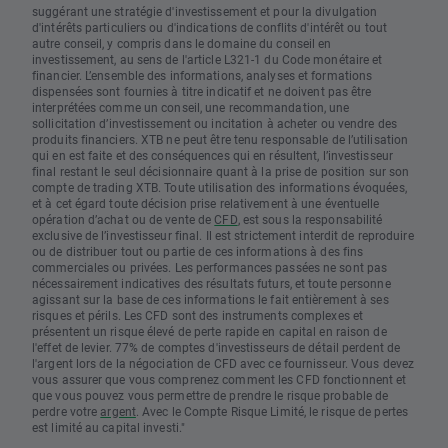
suggérant une stratégie d'investissement et pour la divulgation
d'intérêts particuliers ou d'indications de conflits d'intérêt ou tout
autre conseil, y compris dans le domaine du conseil en
investissement, au sens de l'article L321-1 du Code monétaire et
financier. L’ensemble des informations, analyses et formations
dispensées sont fournies à titre indicatif et ne doivent pas être
interprétées comme un conseil, une recommandation, une
sollicitation d’investissement ou incitation à acheter ou vendre des
produits financiers. XTB ne peut être tenu responsable de l’utilisation
qui en est faite et des conséquences qui en résultent, l’investisseur
final restant le seul décisionnaire quant à la prise de position sur son
compte de trading XTB. Toute utilisation des informations évoquées,
et à cet égard toute décision prise relativement à une éventuelle
opération d’achat ou de vente de
CFD
, est sous la responsabilité
exclusive de l’investisseur final. Il est strictement interdit de reproduire
ou de distribuer tout ou partie de ces informations à des fins
commerciales ou privées. Les performances passées ne sont pas
nécessairement indicatives des résultats futurs, et toute personne
agissant sur la base de ces informations le fait entièrement à ses
risques et périls. Les CFD sont des instruments complexes et
présentent un risque élevé de perte rapide en capital en raison de
l'effet de levier. 77% de comptes d'investisseurs de détail perdent de
l'argent lors de la négociation de CFD avec ce fournisseur. Vous devez
vous assurer que vous comprenez comment les CFD fonctionnent et
que vous pouvez vous permettre de prendre le risque probable de
perdre votre
argent
. Avec le Compte Risque Limité, le risque de pertes
est limité au capital investi."