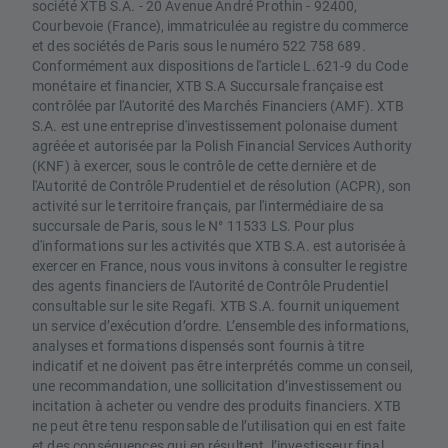
société XTB S.A. - 20 Avenue André Prothin - 92400,
Courbevoie (France), immatriculée au registre du commerce
et des sociétés de Paris sous le numéro 522 758 689.
Conformément aux dispositions de l'article L.621-9 du Code
monétaire et financier, XTB S.A Succursale française est
contrôlée par l'Autorité des Marchés Financiers (AMF). XTB
S.A. est une entreprise d'investissement polonaise dument
agréée et autorisée par la Polish Financial Services Authority
(KNF) à exercer, sous le contrôle de cette dernière et de
l'Autorité de Contrôle Prudentiel et de résolution (ACPR), son
activité sur le territoire français, par l'intermédiaire de sa
succursale de Paris, sous le N° 11533 LS. Pour plus
d'informations sur les activités que XTB S.A. est autorisée à
exercer en France, nous vous invitons à consulter le registre
des agents financiers de l'Autorité de Contrôle Prudentiel
consultable sur le site Regafi. XTB S.A. fournit uniquement
un service d’exécution d’ordre. L’ensemble des informations,
analyses et formations dispensés sont fournis à titre
indicatif et ne doivent pas être interprétés comme un conseil,
une recommandation, une sollicitation d’investissement ou
incitation à acheter ou vendre des produits financiers. XTB
ne peut être tenu responsable de l’utilisation qui en est faite
et des conséquences qui en résultent, l’investisseur final