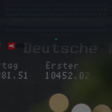
Les CFD sont des instruments complexes et présentent un risque
élevé de perte rapide en capital en raison de l'effet de levier.
77% de
comptes d'investisseurs de détail perdent de l'argent lors de la
négociation de CFD avec ce fournisseur.
Vous devez vous
assurer
que vous comprenez comment les CFD fonctionnent et
que vous pouvez vous permettre de prendre le risque probable de
perdre votre argent.