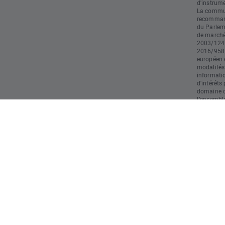
d'instrume
La commun
recommand
du Parlem
de marché)
2003/124 
2016/958 
européen e
modalités
informati
d'intérêts
domaine du
L’ensemble
doivent pa
d’investis
responsabl
restant le
utilisatio
opération
strictemen
commercia
résultats 
risques et
rapide en 
l'argent l
comprenez
probable 
investi."