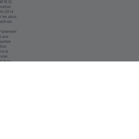
FID II).
mation
596/2014
r les abus
ectives
)
Parlement
s aux
'autres
tion
ans le
cier.
f et ne
 tenu
r final
ute
 éventuelle
al. Il est
ns
s des
nt à ses
erte
ent de
s
 risque
au capital