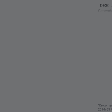
DE30 a 
Cependan
"Ce conten
2014/65 /