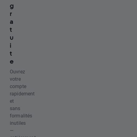
g
r
a
t
u
i
t
e
Ouvrez
votre
compte
rapidement
et
sans
formalités
inutiles
—