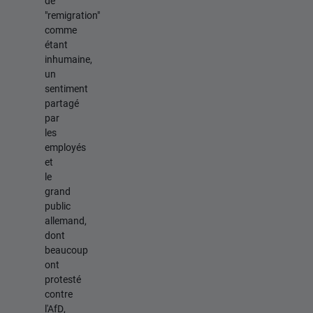
de
"remigration"
comme
étant
inhumaine,
un
sentiment
partagé
par
les
employés
et
le
grand
public
allemand,
dont
beaucoup
ont
protesté
contre
l'AfD,