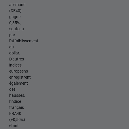
allemand
(DE40)
gagne
0,35%,
soutenu
par
l'affaiblissement
du
dollar.
D'autres
indices
européens
enregistrent
également
des
hausses,
l'indice
français
FRA40
(+0,50%)
étant