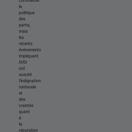
commenter
la
politique
des
partis,
mais
les
récents
événements
impliquant
l'AfD
ont
suscité
l'indignation
nationale
et
des
craintes
quant
à
la
réputation