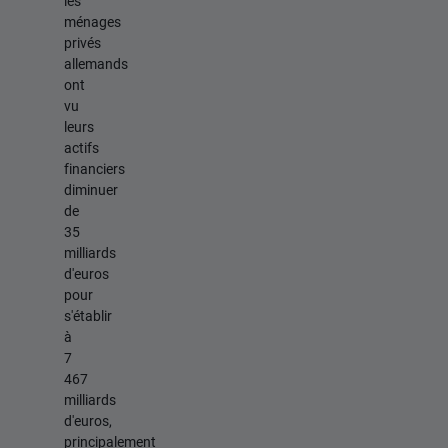
les
ménages
privés
allemands
ont
vu
leurs
actifs
financiers
diminuer
de
35
milliards
d'euros
pour
s'établir
à
7
467
milliards
d'euros,
principalement