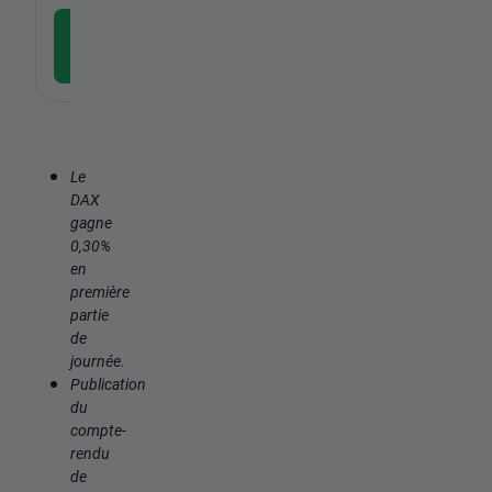
Télécharger l'application
gratuite
Le
DAX
gagne
0,30%
en
première
partie
de
journée.
Publication
du
compte-
rendu
de