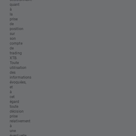
quant
à
la
prise
de
position
sur
son
compte
de
trading
XTB.
Toute
utilisation
des
informations
évoquées,
et
à
cet
égard
toute
décision
prise
relativement
à
une
éventuelle