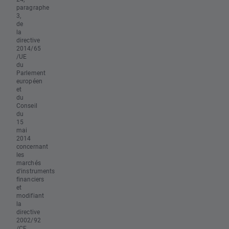
paragraphe
3,
de
la
directive
2014/65
/UE
du
Parlement
européen
et
du
Conseil
du
15
mai
2014
concernant
les
marchés
d'instruments
financiers
et
modifiant
la
directive
2002/92
/CE