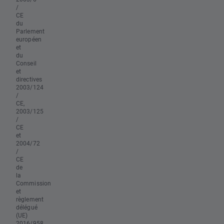
/
CE
du
Parlement
européen
et
du
Conseil
et
directives
2003/124
/
CE,
2003/125
/
CE
et
2004/72
/
CE
de
la
Commission
et
règlement
délégué
(UE)
2016/958