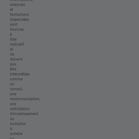
analyses
et
formations
dispensées
sont
fournies
à
titre
indicatif
et
ne
doivent
pas
être
interprétées
comme
un
conseil,
une
recommandation,
une
sollicitation
d’investissement
ou
incitation
à
acheter
ou