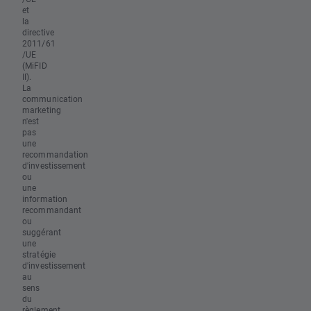
et
la
directive
2011/61
/UE
(MiFID
II).
La
communication
marketing
n'est
pas
une
recommandation
d'investissement
ou
une
information
recommandant
ou
suggérant
une
stratégie
d'investissement
au
sens
du
règlement