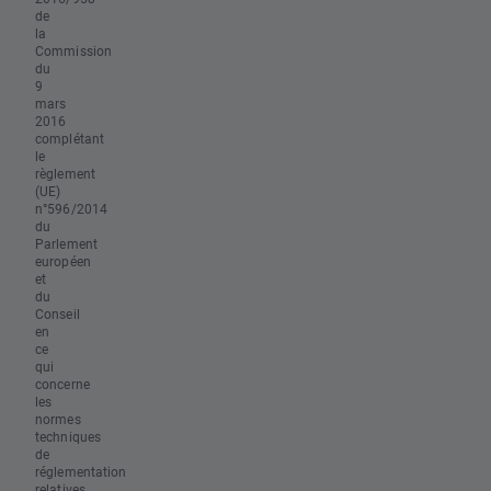
de
la
Commission
du
9
mars
2016
complétant
le
règlement
(UE)
n°596/2014
du
Parlement
européen
et
du
Conseil
en
ce
qui
concerne
les
normes
techniques
de
réglementation
relatives