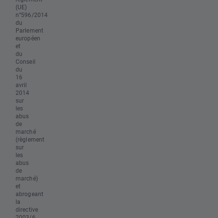
(UE)
n°596/2014
du
Parlement
européen
et
du
Conseil
du
16
avril
2014
sur
les
abus
de
marché
(règlement
sur
les
abus
de
marché)
et
abrogeant
la
directive
2003/6