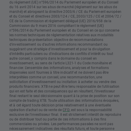
du règlement (UE) n°596/2014 du Parlement européen et du Conseil
du 16 avril 2014 sur les abus de marché (règlement sur les abus de
marché) et abrogeant la directive 2003/6 / CE du Parlement européen
et du Conseil et directives 2003/124 / CE, 2003/125 / CE et 2004/72 /
CE de la Commission et règlement délégué (UE) 2016/958 de la
Commission du 9 mars 2016 complétant le règlement (UE)
n°596/2014 du Parlement européen et du Conseil en ce qui concerne
les normes techniques de réglementation relatives aux modalités
techniques de présentation objective de recommandations
d'investissement ou d'autres informations recommandant ou
suggérant une stratégie d'investissement et pour la divulgation
d'intérêts particuliers ou d'indications de conflits d'intérêt ou tout
autre conseil, y compris dans le domaine du conseil en
investissement, au sens de l'article L321-1 du Code monétaire et
financier. L’ensemble des informations, analyses et formations
dispensées sont fournies à titre indicatif et ne doivent pas être
interprétées comme un conseil, une recommandation, une
sollicitation d’investissement ou incitation à acheter ou vendre des
produits financiers. XTB ne peut être tenu responsable de l’utilisation
qui en est faite et des conséquences qui en résultent, l’investisseur
final restant le seul décisionnaire quant à la prise de position sur son
compte de trading XTB. Toute utilisation des informations évoquées,
et à cet égard toute décision prise relativement à une éventuelle
opération d’achat ou de vente de
CFD
, est sous la responsabilité
exclusive de l’investisseur final. Il est strictement interdit de reproduire
ou de distribuer tout ou partie de ces informations à des fins
commerciales ou privées. Les performances passées ne sont pas
nécessairement indicatives des résultats futurs, et toute personne