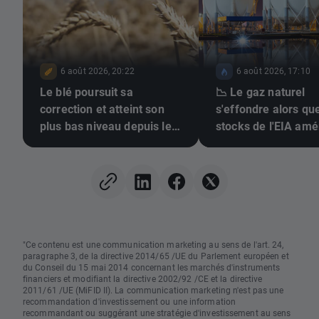
6 août 2026, 20:22
6 août 2026, 17:10
Le blé poursuit sa
📉 Le gaz naturel
correction et atteint son
s'effondre alors que
plus bas niveau depuis le
stocks de l'EIA amé
10 juillet 🚩 La sécheresse,
augmentent
El Niño et la mer Noire au
centre de l'attention
"Ce contenu est une communication marketing au sens de l'art. 24,
paragraphe 3, de la directive 2014/65 /UE du Parlement européen et
du Conseil du 15 mai 2014 concernant les marchés d'instruments
financiers et modifiant la directive 2002/92 /CE et la directive
2011/61 /UE (MiFID II). La communication marketing n'est pas une
recommandation d'investissement ou une information
recommandant ou suggérant une stratégie d'investissement au sens