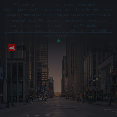
Les CFD sont des instruments complexes et présentent un risque
élevé de perte rapide en capital en raison de l'effet de levier.
77% de
comptes d'investisseurs de détail perdent de l'argent lors de la
négociation de CFD avec ce fournisseur.
Vous devez vous
assurer
que vous comprenez comment les CFD fonctionnent et
que vous pouvez vous permettre de prendre le risque probable de
perdre votre argent.