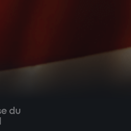
se du
l