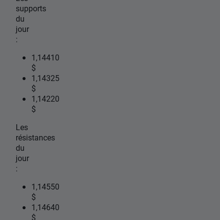
supports
du
jour
:
1,14410
$
1,14325
$
1,14220
$
Les
résistances
du
jour
:
1,14550
$
1,14640
$