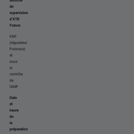
Autorité
de
supervision
d’XTB
France
KNF
(régulateur
Polonais)
et
sous
le
contrôle
de
l'AMF
Date
et
heure
de
la
préparation