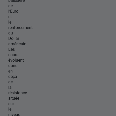
baissière
de
l’Euro
et
le
renforcement
du
Dollar
américain.
Les
cours
évoluent
donc
en
deçà
de
la
résistance
située
sur
le
niveau