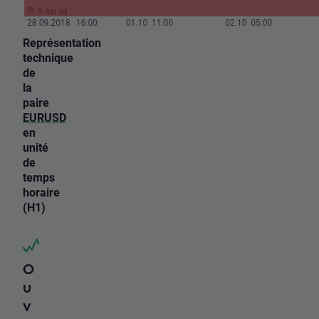
Représentation
technique
de
la
paire
EURUSD
en
unité
de
temps
horaire
(H1)
O
u
v