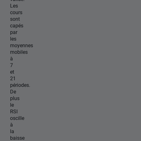
Les
cours
sont
capés
par
les
moyennes
mobiles
à
7
et
21
périodes.
De
plus
le
RSI
oscille
à
la
baisse