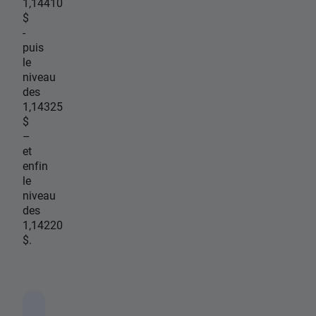
1,14410
$
-
puis
le
niveau
des
1,14325
$
–
et
enfin
le
niveau
des
1,14220
$.