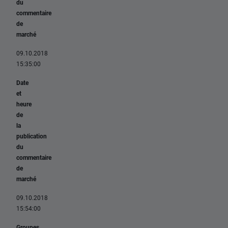
du
commentaire
de
marché
09.10.2018
15:35:00
Date
et
heure
de
la
publication
du
commentaire
de
marché
09.10.2018
15:54:00
Groupes