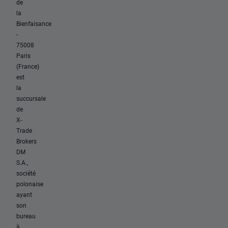
de
la
Bienfaisance
-
75008
Paris
(France)
est
la
succursale
de
X-
Trade
Brokers
DM
S.A.,
société
polonaise
ayant
son
bureau
à