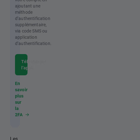
ajoutant une
méthode
d’authentification
supplémentaire,
via code SMS ou
application
d’authentification.
Télécharger
l’appli
En
savoir
plus
sur
la
2FA
Les