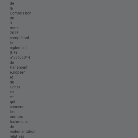
de
la
Commission
du
9
mars
2016
complétant
le
règlement
(UE)
n°596/2014
du
Parlement
européen
et
du
Conseil
en
ce
qui
concerne
les
normes
techniques
de
réglementation
relatives