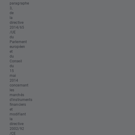
paragraphe
3,
de
la
directive
2014/65
/UE
du
Parlement
européen
et
du
Conseil
du
15
mai
2014
concernant
les
marchés
d'instruments
financiers
et
modifiant
la
directive
2002/92
/CE