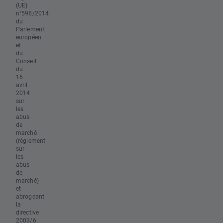
(UE)
n°596/2014
du
Parlement
européen
et
du
Conseil
du
16
avril
2014
sur
les
abus
de
marché
(règlement
sur
les
abus
de
marché)
et
abrogeant
la
directive
2003/6