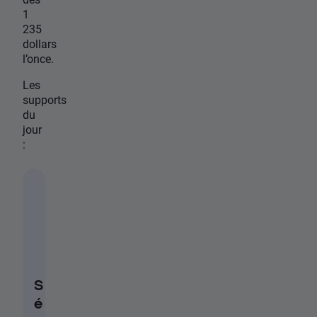
1
235
dollars
l’once.
Les
supports
du
jour
:
S
é