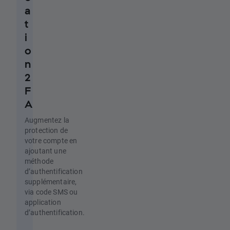
a
t
i
o
n
2
F
A
Augmentez la
protection de
votre compte en
ajoutant une
méthode
d’authentification
supplémentaire,
via code SMS ou
application
d’authentification.