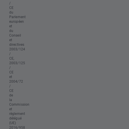
/
CE
du
Parlement
européen
et
du
Conseil
et
directives
2003/124
/
CE,
2003/125
/
CE
et
2004/72
/
CE
de
la
Commission
et
règlement
délégué
(UE)
2016/958