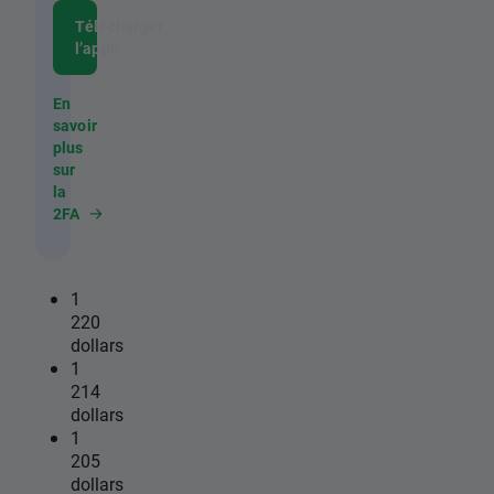
Télécharger
l’appli
En
savoir
plus
sur
la
2FA
1
220
dollars
1
214
dollars
1
205
dollars