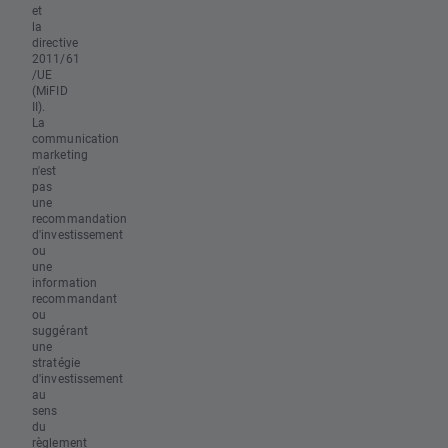
et
la
directive
2011/61
/UE
(MiFID
II).
La
communication
marketing
n'est
pas
une
recommandation
d'investissement
ou
une
information
recommandant
ou
suggérant
une
stratégie
d'investissement
au
sens
du
règlement