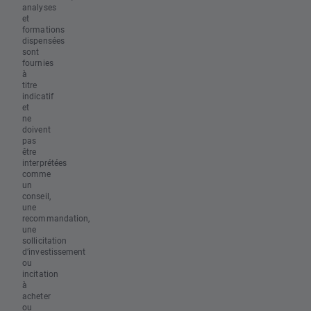
analyses
et
formations
dispensées
sont
fournies
à
titre
indicatif
et
ne
doivent
pas
être
interprétées
comme
un
conseil,
une
recommandation,
une
sollicitation
d’investissement
ou
incitation
à
acheter
ou