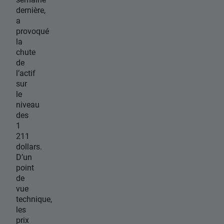
dernière,
a
provoqué
la
chute
de
l’actif
sur
le
niveau
des
1
211
dollars.
D’un
point
de
vue
technique,
les
prix