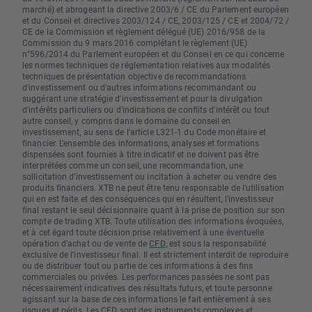
marché) et abrogeant la directive 2003/6 / CE du Parlement européen
et du Conseil et directives 2003/124 / CE, 2003/125 / CE et 2004/72 /
CE de la Commission et règlement délégué (UE) 2016/958 de la
Commission du 9 mars 2016 complétant le règlement (UE)
n°596/2014 du Parlement européen et du Conseil en ce qui concerne
les normes techniques de réglementation relatives aux modalités
techniques de présentation objective de recommandations
d'investissement ou d'autres informations recommandant ou
suggérant une stratégie d'investissement et pour la divulgation
d'intérêts particuliers ou d'indications de conflits d'intérêt ou tout
autre conseil, y compris dans le domaine du conseil en
investissement, au sens de l'article L321-1 du Code monétaire et
financier. L’ensemble des informations, analyses et formations
dispensées sont fournies à titre indicatif et ne doivent pas être
interprétées comme un conseil, une recommandation, une
sollicitation d’investissement ou incitation à acheter ou vendre des
produits financiers. XTB ne peut être tenu responsable de l’utilisation
qui en est faite et des conséquences qui en résultent, l’investisseur
final restant le seul décisionnaire quant à la prise de position sur son
compte de trading XTB. Toute utilisation des informations évoquées,
et à cet égard toute décision prise relativement à une éventuelle
opération d’achat ou de vente de
CFD
, est sous la responsabilité
exclusive de l’investisseur final. Il est strictement interdit de reproduire
ou de distribuer tout ou partie de ces informations à des fins
commerciales ou privées. Les performances passées ne sont pas
nécessairement indicatives des résultats futurs, et toute personne
agissant sur la base de ces informations le fait entièrement à ses
risques et périls. Les CFD sont des instruments complexes et