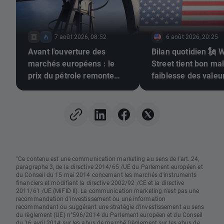
7 août 2026, 08:52
6 août 2026, 20:25
Avant l'ouverture des
Bilan quotidien 🗽 W
marchés européens : le
Street tient bon mal
prix du pétrole remonte
faiblesse des valeu
(07/08/2026)
secteur de la mémo
la hausse du prix d
pétrole
"Ce contenu est une communication marketing au sens de l'art. 24,
paragraphe 3, de la directive 2014/65 /UE du Parlement européen et
du Conseil du 15 mai 2014 concernant les marchés d'instruments
financiers et modifiant la directive 2002/92 /CE et la directive
2011/61 /UE (MiFID II). La communication marketing n'est pas une
recommandation d'investissement ou une information
recommandant ou suggérant une stratégie d'investissement au sens
du règlement (UE) n°596/2014 du Parlement européen et du Conseil
du 16 avril 2014 sur les abus de marché (règlement sur les abus de