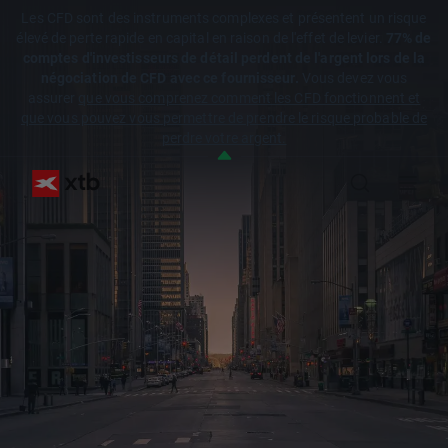
Les CFD sont des instruments complexes et présentent un risque
élevé de perte rapide en capital en raison de l'effet de levier.
77% de
comptes d'investisseurs de détail perdent de l'argent lors de la
négociation de CFD avec ce fournisseur.
Vous devez vous
assurer
que vous comprenez comment les CFD fonctionnent et
que vous pouvez vous permettre de prendre le risque probable de
perdre votre argent.