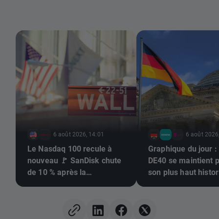
6 août 2026, 14:01
6 août 2026
Le Nasdaq 100 recule à
Graphique du jour : 
nouveau 🚩 SanDisk chute
DE40 se maintient 
de 10 % après la
son plus haut histor
publication de ses
résultats, le secteur des
semi-conducteurs sous
pression