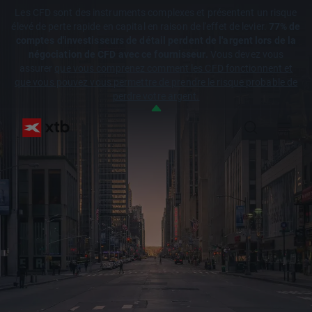
Les CFD sont des instruments complexes et présentent un risque
élevé de perte rapide en capital en raison de l'effet de levier.
77% de
comptes d'investisseurs de détail perdent de l'argent lors de la
négociation de CFD avec ce fournisseur.
Vous devez vous
assurer
que vous comprenez comment les CFD fonctionnent et
que vous pouvez vous permettre de prendre le risque probable de
perdre votre argent.