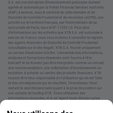
S.A. est une entreprise d'investissement polonaise dument
agréée et autorisée par la Polish Financial Services Authority
(KNF) à exercer, sous le contrôle de cette dernière et de
l'Autorité de Contrôle Prudentiel et de résolution (ACPR), son
activité sur le territoire français, par l'intermédiaire de sa
succursale de Paris, sous le N° 11533 LS. Pour plus
d'informations sur les activités que XTB S.A. est autorisée à
exercer en France, nous vous invitons à consulter le registre
des agents financiers de l'Autorité de Contrôle Prudentiel
consultable sur le site Regafi. XTB S.A. fournit uniquement
un service d’exécution d’ordre. L’ensemble des informations,
analyses et formations dispensés sont fournis à titre
indicatif et ne doivent pas être interprétés comme un conseil,
une recommandation, une sollicitation d’investissement ou
incitation à acheter ou vendre des produits financiers. XTB
ne peut être tenu responsable de l’utilisation qui en est faite
et des conséquences qui en résultent, l’investisseur final
restant le seul décisionnaire quant à la prise de position sur
son compte de trading XTB. Toute utilisation des
informations évoquées, et à cet égard toute décision prise
relativement à une éventuelle opération d’achat ou de vente
de CFD, est sous la responsabilité exclusive de l’investisseur