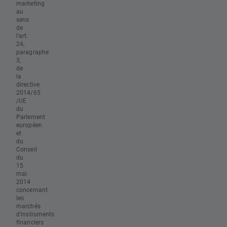
marketing
au
sens
de
l'art.
24,
paragraphe
3,
de
la
directive
2014/65
/UE
du
Parlement
européen
et
du
Conseil
du
15
mai
2014
concernant
les
marchés
d'instruments
financiers