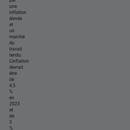
une
inflation
élevée
et
un
marché
du
travail
tendu.
L'inflation
devrait
être
de
4,5
%
en
2023
et
de
3
%