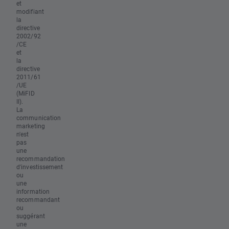
et
modifiant
la
directive
2002/92
/CE
et
la
directive
2011/61
/UE
(MiFID
II).
La
communication
marketing
n'est
pas
une
recommandation
d'investissement
ou
une
information
recommandant
ou
suggérant
une