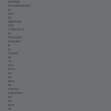
stratégie
d'investissement
au
sens
du
règlement
(UE)
n°596/2014
du
Parlement
européen
et
du
Conseil
du
16
avril
2014
sur
les
abus
de
marché
(règlement
sur
les
abus
de