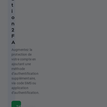
t
i
o
n
2
F
A
Augmentez la
protection de
votre compte en
ajoutant une
méthode
d’authentification
supplémentaire,
via code SMS ou
application
d’authentification.
Télécharger