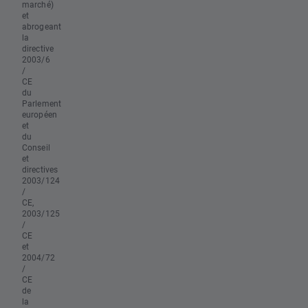
marché)
et
abrogeant
la
directive
2003/6
/
CE
du
Parlement
européen
et
du
Conseil
et
directives
2003/124
/
CE,
2003/125
/
CE
et
2004/72
/
CE
de
la