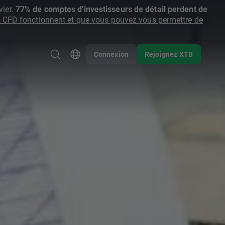
ier.
77% de comptes d'investisseurs de détail perdent de
CFD fonctionnent et que vous pouvez vous permettre de
Connexion
Rejoignez XTB