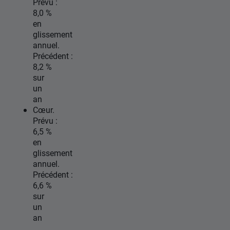
Prévu :
8,0 %
en
glissement
annuel.
Précédent :
8,2 %
sur
un
an
Cœur.
Prévu :
6,5 %
en
glissement
annuel.
Précédent :
6,6 %
sur
un
an