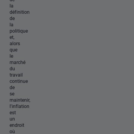
la
définition
de
la
politique
et,
alors
que
le
marché
du
travail
continue
de
se
maintenir,
l'inflation
est
un
endroit
où