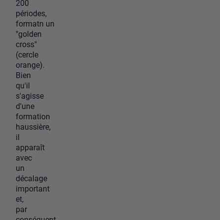
200
périodes,
formatn un
"golden
cross"
(cercle
orange).
Bien
qu'il
s'agisse
d'une
formation
haussière,
il
apparaît
avec
un
décalage
important
et,
par
conséquent,