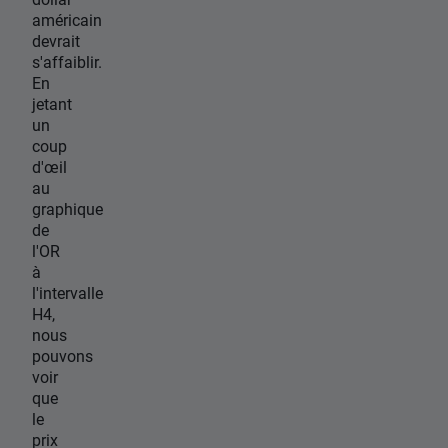
américain
devrait
s'affaiblir.
En
jetant
un
coup
d'œil
au
graphique
de
l'OR
à
l'intervalle
H4,
nous
pouvons
voir
que
le
prix