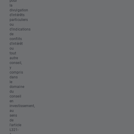
pour
la
divulgation
d'intérêts
particuliers
ou
d'indications
de
conflits
d'intérêt
ou
tout
autre
conseil,
y
compris
dans
le
domaine
du
conseil
en
investissement,
au
sens
de
l'article
L321-