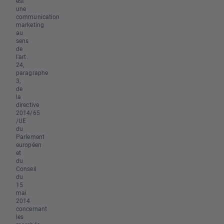
est
une
communication
marketing
au
sens
de
l'art.
24,
paragraphe
3,
de
la
directive
2014/65
/UE
du
Parlement
européen
et
du
Conseil
du
15
mai
2014
concernant
les