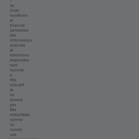
1
du
Code
monétaire
et
financier.
L’ensemble
des
informations,
analyses
et
formations
dispensées
sont
fournies
à
titre
indicatif
et
ne
doivent
pas
être
interprétées
comme
un
conseil,
une