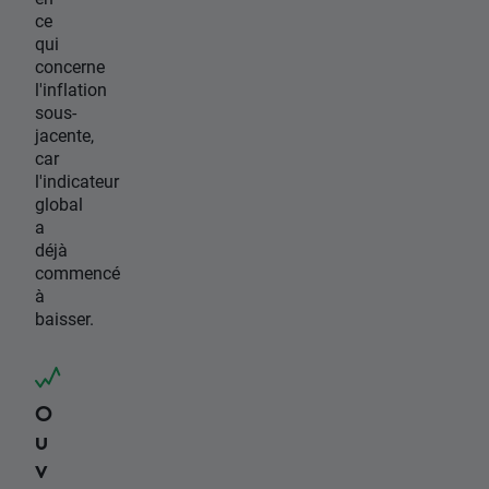
ce
qui
concerne
l'inflation
sous-
jacente,
car
l'indicateur
global
a
déjà
commencé
à
baisser.
O
u
v