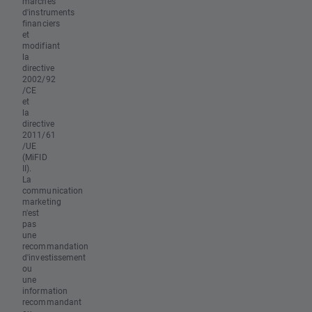
marchés
d'instruments
financiers
et
modifiant
la
directive
2002/92
/CE
et
la
directive
2011/61
/UE
(MiFID
II).
La
communication
marketing
n'est
pas
une
recommandation
d'investissement
ou
une
information
recommandant