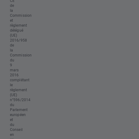
CE
de
la
Commission
et
règlement
délégué
(UE)
2016/958
de
la
Commission
du
9
mars
2016
complétant
le
règlement
(UE)
n°596/2014
du
Parlement
européen
et
du
Conseil
en