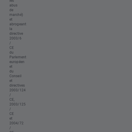
les
abus
de
marché)
et
abrogeant
la
directive
2003/6
/
CE
du
Parlement
européen
et
du
Conseil
et
directives
2003/124
/
CE,
2003/125
/
CE
et
2004/72
/