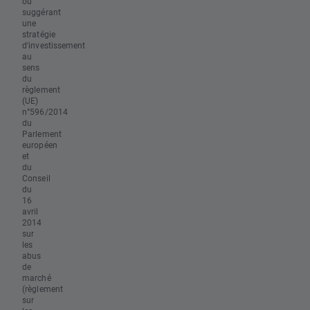
ou
suggérant
une
stratégie
d'investissement
au
sens
du
règlement
(UE)
n°596/2014
du
Parlement
européen
et
du
Conseil
du
16
avril
2014
sur
les
abus
de
marché
(règlement
sur