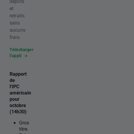
dépôts
et
retraits
sans
aucuns
frais.
Télécharger
l’appli
Rapport
de
l'IPC
américain
pour
octobre
(14h30)
Gros
titre.