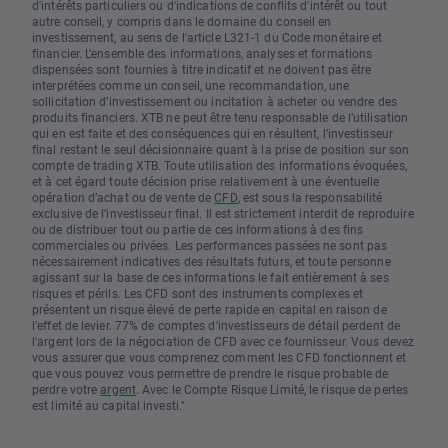
d'intérêts particuliers ou d'indications de conflits d'intérêt ou tout
autre conseil, y compris dans le domaine du conseil en
investissement, au sens de l'article L321-1 du Code monétaire et
financier. L’ensemble des informations, analyses et formations
dispensées sont fournies à titre indicatif et ne doivent pas être
interprétées comme un conseil, une recommandation, une
sollicitation d’investissement ou incitation à acheter ou vendre des
produits financiers. XTB ne peut être tenu responsable de l’utilisation
qui en est faite et des conséquences qui en résultent, l’investisseur
final restant le seul décisionnaire quant à la prise de position sur son
compte de trading XTB. Toute utilisation des informations évoquées,
et à cet égard toute décision prise relativement à une éventuelle
opération d’achat ou de vente de
CFD
, est sous la responsabilité
exclusive de l’investisseur final. Il est strictement interdit de reproduire
ou de distribuer tout ou partie de ces informations à des fins
commerciales ou privées. Les performances passées ne sont pas
nécessairement indicatives des résultats futurs, et toute personne
agissant sur la base de ces informations le fait entièrement à ses
risques et périls. Les CFD sont des instruments complexes et
présentent un risque élevé de perte rapide en capital en raison de
l'effet de levier. 77% de comptes d'investisseurs de détail perdent de
l'argent lors de la négociation de CFD avec ce fournisseur. Vous devez
vous assurer que vous comprenez comment les CFD fonctionnent et
que vous pouvez vous permettre de prendre le risque probable de
perdre votre
argent
. Avec le Compte Risque Limité, le risque de pertes
est limité au capital investi."