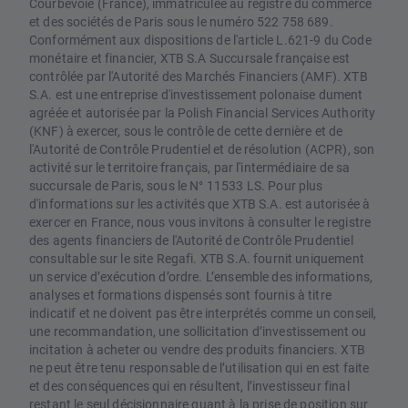
Courbevoie (France), immatriculée au registre du commerce
et des sociétés de Paris sous le numéro 522 758 689.
Conformément aux dispositions de l'article L.621-9 du Code
monétaire et financier, XTB S.A Succursale française est
contrôlée par l'Autorité des Marchés Financiers (AMF). XTB
S.A. est une entreprise d'investissement polonaise dument
agréée et autorisée par la Polish Financial Services Authority
(KNF) à exercer, sous le contrôle de cette dernière et de
l'Autorité de Contrôle Prudentiel et de résolution (ACPR), son
activité sur le territoire français, par l'intermédiaire de sa
succursale de Paris, sous le N° 11533 LS. Pour plus
d'informations sur les activités que XTB S.A. est autorisée à
exercer en France, nous vous invitons à consulter le registre
des agents financiers de l'Autorité de Contrôle Prudentiel
consultable sur le site Regafi. XTB S.A. fournit uniquement
un service d’exécution d’ordre. L’ensemble des informations,
analyses et formations dispensés sont fournis à titre
indicatif et ne doivent pas être interprétés comme un conseil,
une recommandation, une sollicitation d’investissement ou
incitation à acheter ou vendre des produits financiers. XTB
ne peut être tenu responsable de l’utilisation qui en est faite
et des conséquences qui en résultent, l’investisseur final
restant le seul décisionnaire quant à la prise de position sur