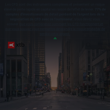
Les CFD sont des instruments complexes et présentent un risque
élevé de perte rapide en capital en raison de l'effet de levier.
77% de
comptes d'investisseurs de détail perdent de l'argent lors de la
négociation de CFD avec ce fournisseur.
Vous devez vous
assurer
que vous comprenez comment les CFD fonctionnent et
que vous pouvez vous permettre de prendre le risque probable de
perdre votre argent.