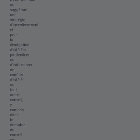
ou
suggérant
une
stratégie
d'investissement
et
pour
la
divulgation
d'intérêts
particuliers
ou
d'indications
de
conflits
d'intérêt
ou
tout
autre
conseil,
y
compris
dans
le
domaine
du
conseil
en