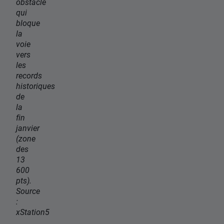
obstacle
qui
bloque
la
voie
vers
les
records
historiques
de
la
fin
janvier
(zone
des
13
600
pts).
Source
:
xStation5