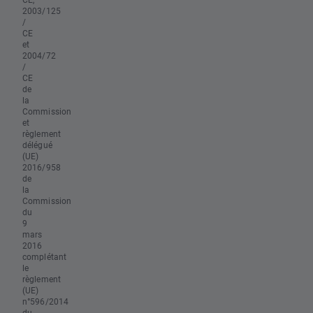
2003/125
/
CE
et
2004/72
/
CE
de
la
Commission
et
règlement
délégué
(UE)
2016/958
de
la
Commission
du
9
mars
2016
complétant
le
règlement
(UE)
n°596/2014
du