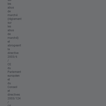
les
abus
de
marché
(règlement
sur
les
abus
de
marché)
et
abrogeant
la
directive
2003/6
/
CE
du
Parlement
européen
et
du
Conseil
et
directives
2003/124
/
CE,