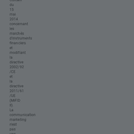
du
15
mai
2014
concernant
les
marchés
d'instruments
financiers
et
modifiant
la
directive
2002/92
/CE
et
la
directive
2011/61
/UE
(MiFID
II).
La
communication
marketing
n'est
pas
une