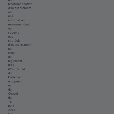
recommandation
d'investissement
ou
une
information
recommandant
ou
suggérant
une
stratégie
d'investissement
au
sens
du
règlement
(UE)
n°596/2014
du
Parlement
européen
et
du
Conseil
du
16
avril
2014
sur