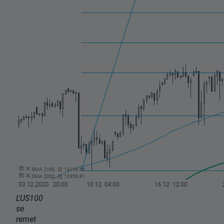
L'US100
se
remet