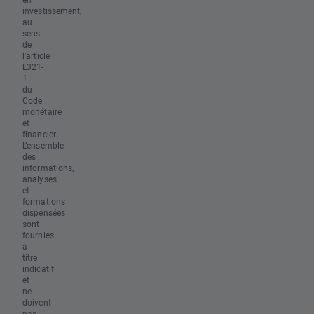
investissement,
au
sens
de
l'article
L321-
1
du
Code
monétaire
et
financier.
L’ensemble
des
informations,
analyses
et
formations
dispensées
sont
fournies
à
titre
indicatif
et
ne
doivent
pas