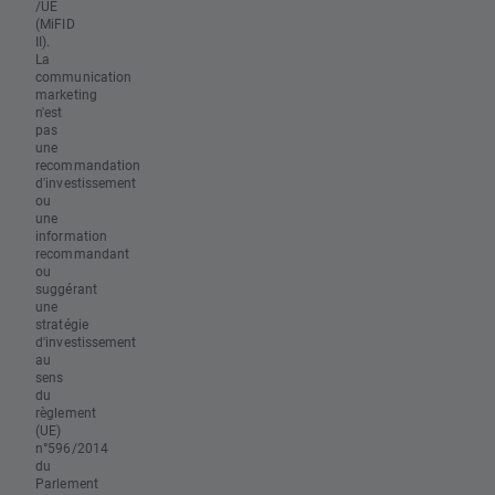
/UE
(MiFID
II).
La
communication
marketing
n'est
pas
une
recommandation
d'investissement
ou
une
information
recommandant
ou
suggérant
une
stratégie
d'investissement
au
sens
du
règlement
(UE)
n°596/2014
du
Parlement