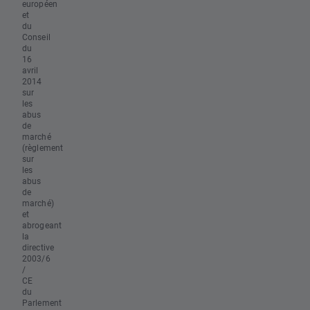
européen
et
du
Conseil
du
16
avril
2014
sur
les
abus
de
marché
(règlement
sur
les
abus
de
marché)
et
abrogeant
la
directive
2003/6
/
CE
du
Parlement