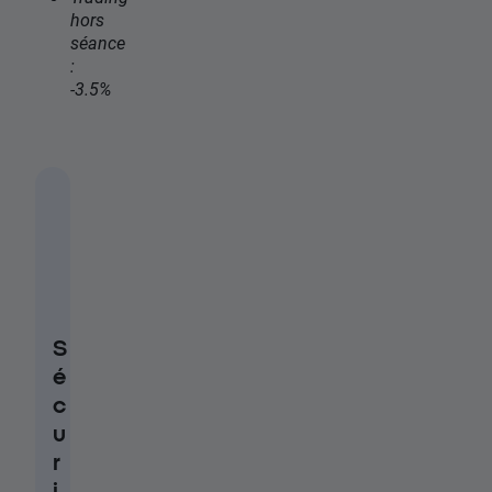
hors
séance
:
-3.5%
S
é
c
u
r
i