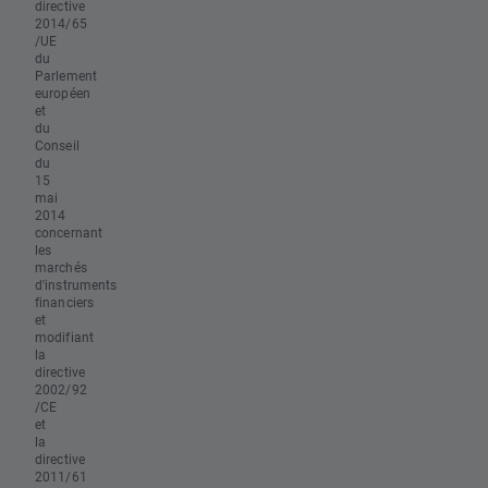
directive
2014/65
/UE
du
Parlement
européen
et
du
Conseil
du
15
mai
2014
concernant
les
marchés
d'instruments
financiers
et
modifiant
la
directive
2002/92
/CE
et
la
directive
2011/61