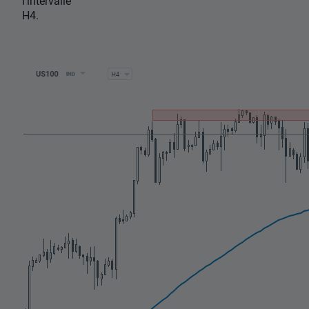
l'intervalle
H4.