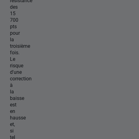
résistance
des
15
700
pts
pour
la
troisième
fois.
Le
risque
d'une
correction
à
la
baisse
est
en
hausse
et,
si
tel