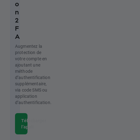
o
n
2
F
A
Augmentez la
protection de
votre compte en
ajoutant une
méthode
d’authentification
supplémentaire,
via code SMS ou
application
d’authentification.
Télécharger
l’appli