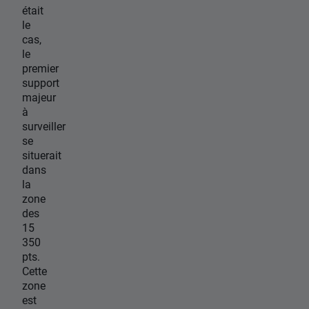
était
le
cas,
le
premier
support
majeur
à
surveiller
se
situerait
dans
la
zone
des
15
350
pts.
Cette
zone
est