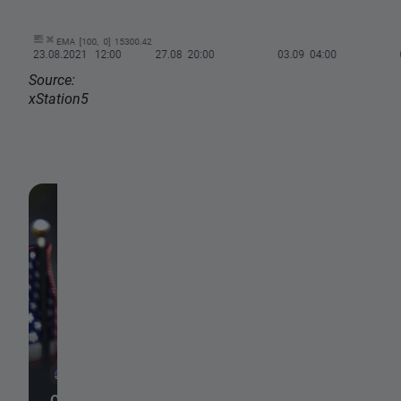
Source:
xStation5
6 août 2026, 16:46
6 août 2026, 14
Ouverture US : le S&P 500
Le Nasdaq 100 recu