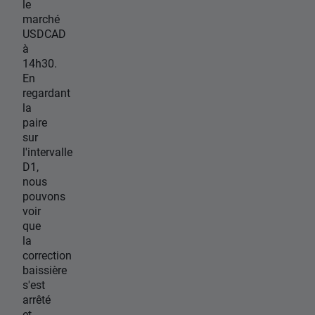
le
marché
USDCAD
à
14h30.
En
regardant
la
paire
sur
l'intervalle
D1,
nous
pouvons
voir
que
la
correction
baissière
s'est
arrêté
et