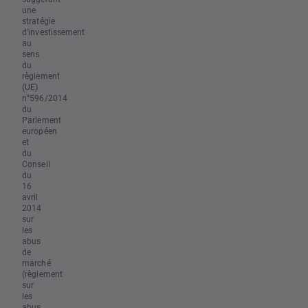
une
stratégie
d'investissement
au
sens
du
règlement
(UE)
n°596/2014
du
Parlement
européen
et
du
Conseil
du
16
avril
2014
sur
les
abus
de
marché
(règlement
sur
les
abus