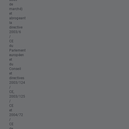
de
marché)
et
abrogeant
la
directive
2003/6
/
CE
du
Parlement
européen
et
du
Conseil
et
directives
2003/124
/
CE,
2003/125
/
CE
et
2004/72
/
CE
de