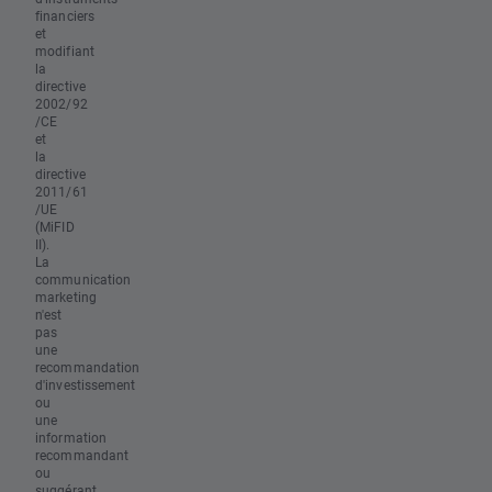
financiers
et
modifiant
la
directive
2002/92
/CE
et
la
directive
2011/61
/UE
(MiFID
II).
La
communication
marketing
n'est
pas
une
recommandation
d'investissement
ou
une
information
recommandant
ou
suggérant