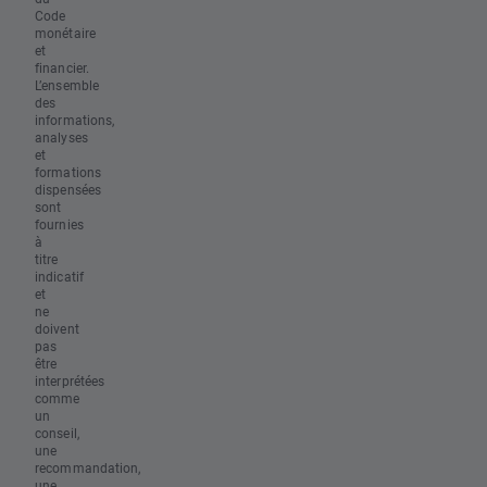
Code
monétaire
et
financier.
L’ensemble
des
informations,
analyses
et
formations
dispensées
sont
fournies
à
titre
indicatif
et
ne
doivent
pas
être
interprétées
comme
un
conseil,
une
recommandation,
une