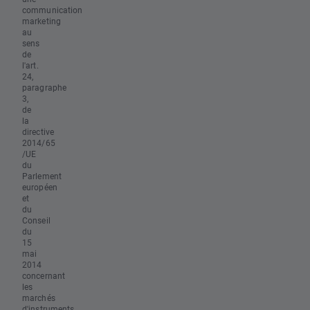
communication
marketing
au
sens
de
l'art.
24,
paragraphe
3,
de
la
directive
2014/65
/UE
du
Parlement
européen
et
du
Conseil
du
15
mai
2014
concernant
les
marchés
d'instruments