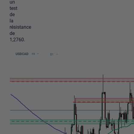
un
test
de
la
résistance
de
1,2760.