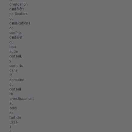
divulgation
d'intérêts
particuliers
ou
d'indications
de
conflits
d'intérêt
ou
tout
autre
conseil,
y
compris
dans
le
domaine
du
conseil
en
investissement,
au
sens
de
l'article
L321-
1
du