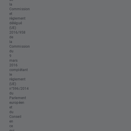
la
Commission
et
règlement
délégué
(UE)
2016/958
de
la
Commission
du
9
mars
2016
complétant
le
règlement
(UE)
n°596/2014
du
Parlement
européen
et
du
Conseil
en
ce
qui