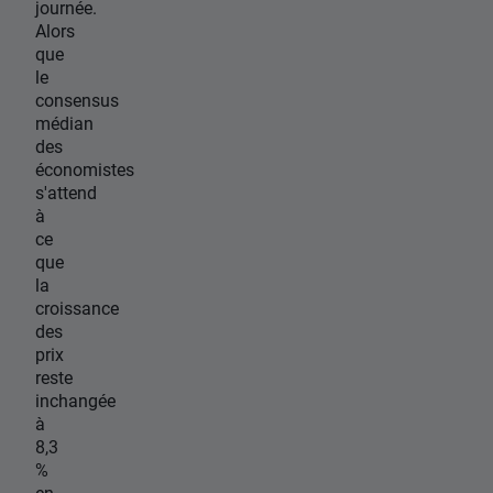
journée.
Alors
que
le
consensus
médian
des
économistes
s'attend
à
ce
que
la
croissance
des
prix
reste
inchangée
à
8,3
%
en