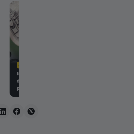
7 août 2026, 21:03
7 août 2026, 18:48
Résumé quotidien : le
dollar s'effondre après la
Le dollar tombe ap
publication des chiffres de
l'emploi US💲📉
l'emploi, l'or repart à la
hausse