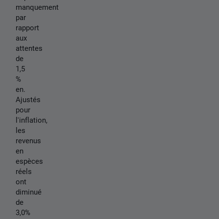
manquement
par
rapport
aux
attentes
de
1,5
%
en.
Ajustés
pour
l'inflation,
les
revenus
en
espèces
réels
ont
diminué
de
3,0%