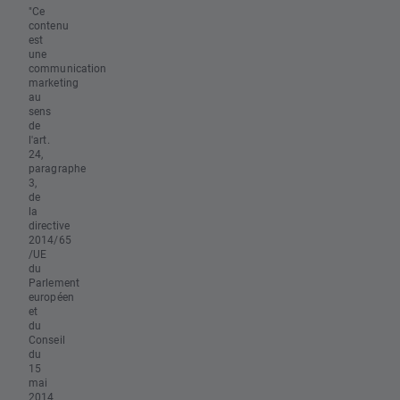
"Ce
contenu
est
une
communication
marketing
au
sens
de
l'art.
24,
paragraphe
3,
de
la
directive
2014/65
/UE
du
Parlement
européen
et
du
Conseil
du
15
mai
2014