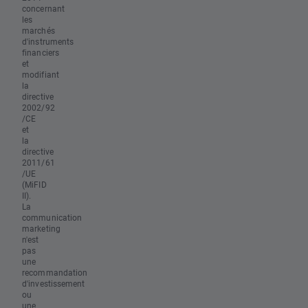
concernant
les
marchés
d'instruments
financiers
et
modifiant
la
directive
2002/92
/CE
et
la
directive
2011/61
/UE
(MiFID
II).
La
communication
marketing
n'est
pas
une
recommandation
d'investissement
ou
une