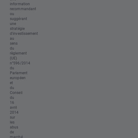
information
recommandant
ou
suggérant
une
stratégie
d'investissement
au
sens
du
règlement
(UE)
n°596/2014
du
Parlement
européen
et
du
Conseil
du
16
avril
2014
sur
les
abus
de
marché