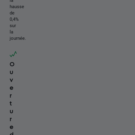
la
hausse
de
0,4%
sur
la
journée.
O
u
v
e
r
t
u
r
e
d