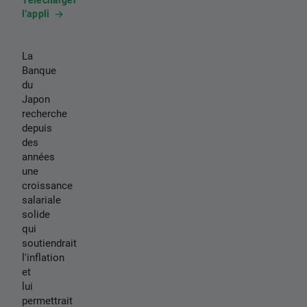
l’appli
La
Banque
du
Japon
recherche
depuis
des
années
une
croissance
salariale
solide
qui
soutiendrait
l'inflation
et
lui
permettrait