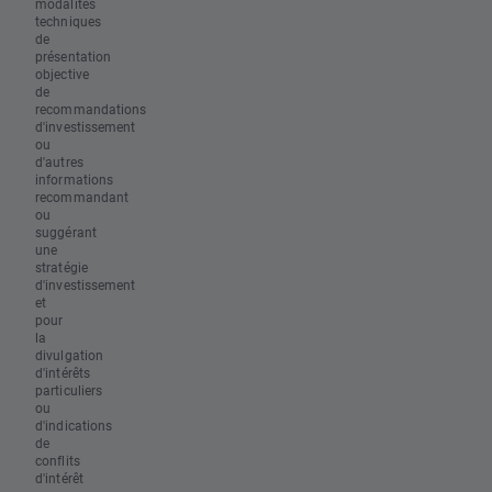
modalités
techniques
de
présentation
objective
de
recommandations
d'investissement
ou
d'autres
informations
recommandant
ou
suggérant
une
stratégie
d'investissement
et
pour
la
divulgation
d'intérêts
particuliers
ou
d'indications
de
conflits
d'intérêt