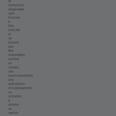
et
formations
dispensées
sont
fournies
à
titre
indicatif
et
ne
doivent
pas
être
interprétées
comme
un
conseil,
une
recommandation,
une
sollicitation
d’investissement
ou
incitation
à
acheter
ou
vendre