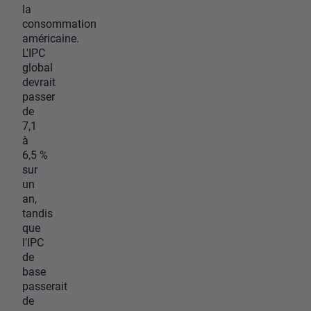
la
consommation
américaine.
L'IPC
global
devrait
passer
de
7,1
à
6,5 %
sur
un
an,
tandis
que
l'IPC
de
base
passerait
de