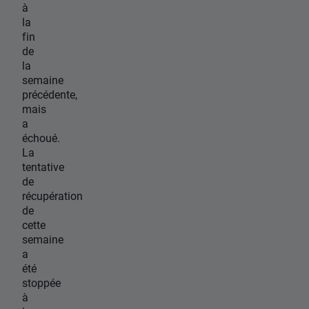
à
la
fin
de
la
semaine
précédente,
mais
a
échoué.
La
tentative
de
récupération
de
cette
semaine
a
été
stoppée
à