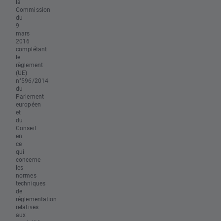
la
Commission
du
9
mars
2016
complétant
le
règlement
(UE)
n°596/2014
du
Parlement
européen
et
du
Conseil
en
ce
qui
concerne
les
normes
techniques
de
réglementation
relatives
aux