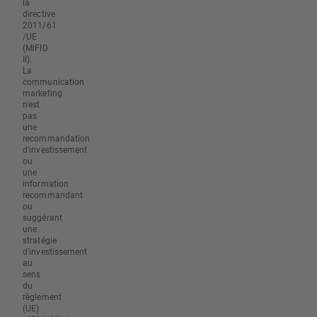
la
directive
2011/61
/UE
(MiFID
II).
La
communication
marketing
n'est
pas
une
recommandation
d'investissement
ou
une
information
recommandant
ou
suggérant
une
stratégie
d'investissement
au
sens
du
règlement
(UE)