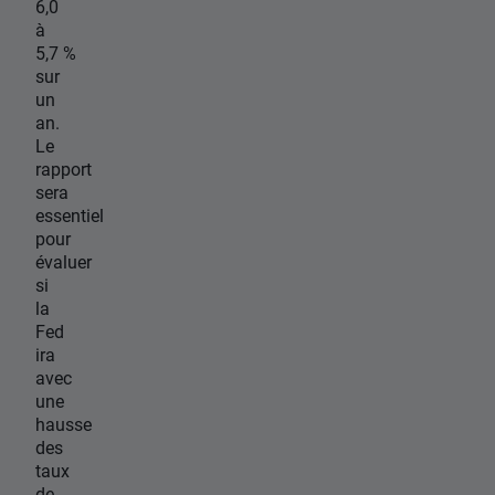
6,0
à
5,7 %
sur
un
an.
Le
rapport
sera
essentiel
pour
évaluer
si
la
Fed
ira
avec
une
hausse
des
taux
de