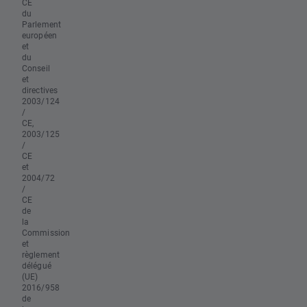
CE
du
Parlement
européen
et
du
Conseil
et
directives
2003/124
/
CE,
2003/125
/
CE
et
2004/72
/
CE
de
la
Commission
et
règlement
délégué
(UE)
2016/958
de