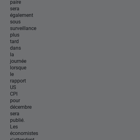
paire
sera
également
sous
surveillance
plus
tard
dans
la
journée
lorsque
le
rapport
US
CPI
pour
décembre
sera
publié.
Les
économistes
s'attendent