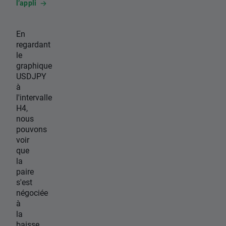
l’appli
En
regardant
le
graphique
USDJPY
à
l'intervalle
H4,
nous
pouvons
voir
que
la
paire
s'est
négociée
à
la
baisse