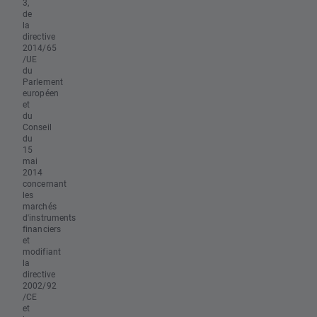
3,
de
la
directive
2014/65
/UE
du
Parlement
européen
et
du
Conseil
du
15
mai
2014
concernant
les
marchés
d'instruments
financiers
et
modifiant
la
directive
2002/92
/CE
et