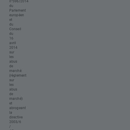
n°596/2014
du
Parlement
européen
et
du
Conseil
du
16
avril
2014
sur
les
abus
de
marché
(règlement
sur
les
abus
de
marché)
et
abrogeant
la
directive
2003/6
/