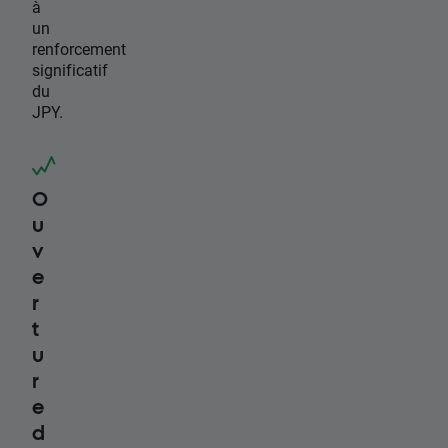
à
un
renforcement
significatif
du
JPY.
O
u
v
e
r
t
u
r
e
d