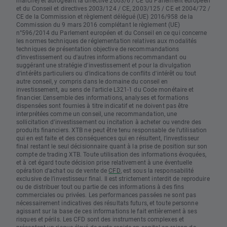
marché) et abrogeant la directive 2003/6 / CE du Parlement européen
et du Conseil et directives 2003/124 / CE, 2003/125 / CE et 2004/72 /
CE de la Commission et règlement délégué (UE) 2016/958 de la
Commission du 9 mars 2016 complétant le règlement (UE)
n°596/2014 du Parlement européen et du Conseil en ce qui concerne
les normes techniques de réglementation relatives aux modalités
techniques de présentation objective de recommandations
d'investissement ou d'autres informations recommandant ou
suggérant une stratégie d'investissement et pour la divulgation
d'intérêts particuliers ou d'indications de conflits d'intérêt ou tout
autre conseil, y compris dans le domaine du conseil en
investissement, au sens de l'article L321-1 du Code monétaire et
financier. L’ensemble des informations, analyses et formations
dispensées sont fournies à titre indicatif et ne doivent pas être
interprétées comme un conseil, une recommandation, une
sollicitation d’investissement ou incitation à acheter ou vendre des
produits financiers. XTB ne peut être tenu responsable de l’utilisation
qui en est faite et des conséquences qui en résultent, l’investisseur
final restant le seul décisionnaire quant à la prise de position sur son
compte de trading XTB. Toute utilisation des informations évoquées,
et à cet égard toute décision prise relativement à une éventuelle
opération d’achat ou de vente de
CFD
, est sous la responsabilité
exclusive de l’investisseur final. Il est strictement interdit de reproduire
ou de distribuer tout ou partie de ces informations à des fins
commerciales ou privées. Les performances passées ne sont pas
nécessairement indicatives des résultats futurs, et toute personne
agissant sur la base de ces informations le fait entièrement à ses
risques et périls. Les CFD sont des instruments complexes et