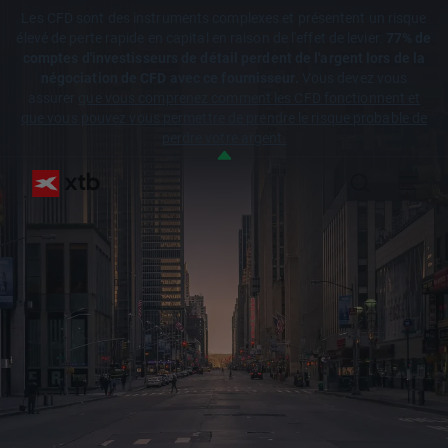
Les CFD sont des instruments complexes et présentent un risque
élevé de perte rapide en capital en raison de l'effet de levier.
77% de
comptes d'investisseurs de détail perdent de l'argent lors de la
négociation de CFD avec ce fournisseur.
Vous devez vous
assurer
que vous comprenez comment les CFD fonctionnent et
que vous pouvez vous permettre de prendre le risque probable de
perdre votre argent.