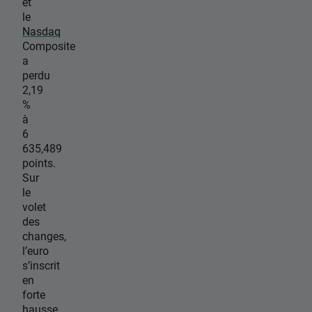
et
le
Nasdaq
Composite
a
perdu
2,19
%
à
6
635,489
points.
Sur
le
volet
des
changes,
l’euro
s’inscrit
en
forte
hausse