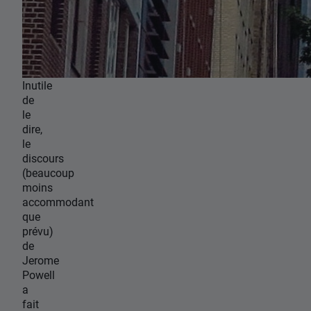
Inutile
de
le
dire,
le
discours
(beaucoup
moins
accommodant
que
prévu)
de
Jerome
Powell
a
fait