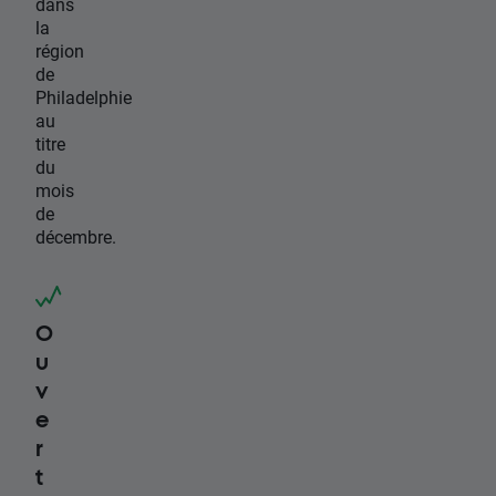
dans
la
région
de
Philadelphie
au
titre
du
mois
de
décembre.
O
u
v
e
r
t