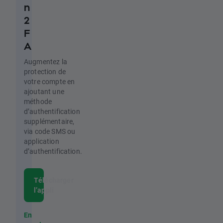
n
2
F
A
Augmentez la
protection de
votre compte en
ajoutant une
méthode
d’authentification
supplémentaire,
via code SMS ou
application
d’authentification.
Télécharger
l’appli
En