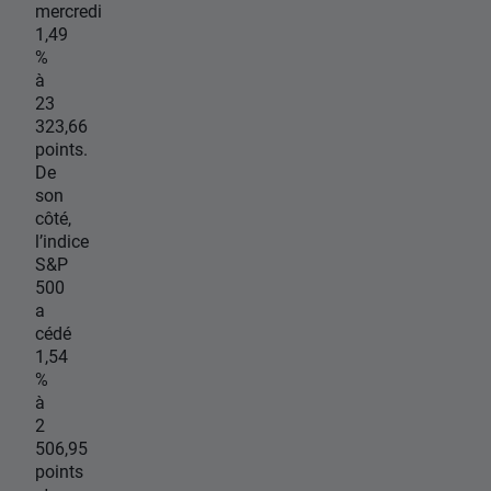
mercredi
1,49
%
à
23
323,66
points.
De
son
côté,
l’indice
S&P
500
a
cédé
1,54
%
à
2
506,95
points