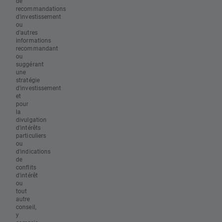
de
recommandations
d'investissement
ou
d'autres
informations
recommandant
ou
suggérant
une
stratégie
d'investissement
et
pour
la
divulgation
d'intérêts
particuliers
ou
d'indications
de
conflits
d'intérêt
ou
tout
autre
conseil,
y