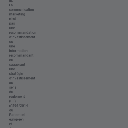
II).
La
communication
marketing
n'est
pas
une
recommandation
d'investissement
ou
une
information
recommandant
ou
suggérant
une
stratégie
d'investissement
au
sens
du
règlement
(UE)
n°596/2014
du
Parlement
européen
et