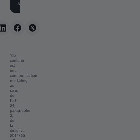
supérieurs aux attentes
objectifs annuels
"Ce
contenu
est
une
communication
marketing
au
sens
de
l'art.
24,
paragraphe
3,
de
la
directive
2014/65