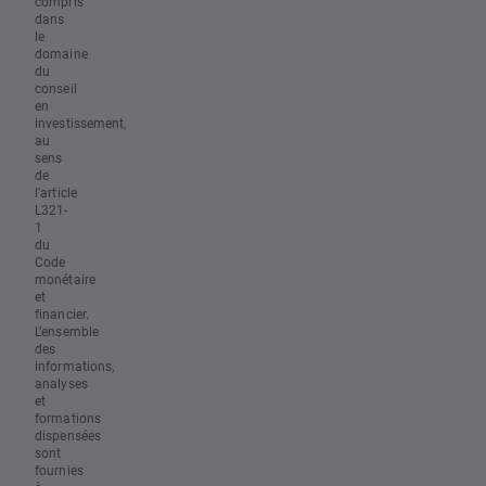
compris
dans
le
domaine
du
conseil
en
investissement,
au
sens
de
l'article
L321-
1
du
Code
monétaire
et
financier.
L’ensemble
des
informations,
analyses
et
formations
dispensées
sont
fournies