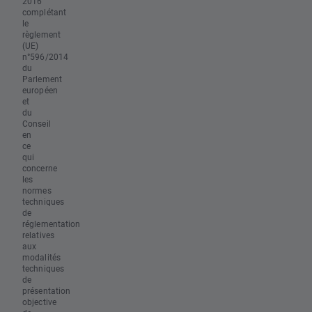
2016
complétant
le
règlement
(UE)
n°596/2014
du
Parlement
européen
et
du
Conseil
en
ce
qui
concerne
les
normes
techniques
de
réglementation
relatives
aux
modalités
techniques
de
présentation
objective