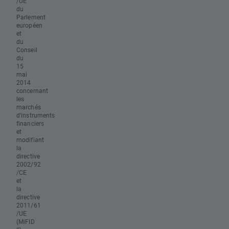
/UE
du
Parlement
européen
et
du
Conseil
du
15
mai
2014
concernant
les
marchés
d'instruments
financiers
et
modifiant
la
directive
2002/92
/CE
et
la
directive
2011/61
/UE
(MiFID