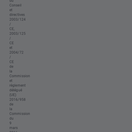
du
Conseil
et
directives
2003/124
/
CE,
2003/125
/
CE
et
2004/72
/
CE
de
la
Commission
et
règlement
délégué
(UE)
2016/958
de
la
Commission
du
9
mars