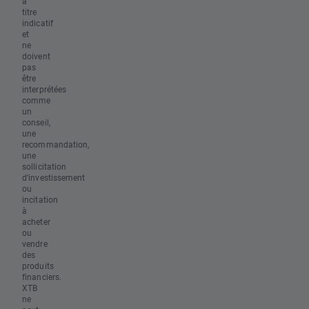
à
titre
indicatif
et
ne
doivent
pas
être
interprétées
comme
un
conseil,
une
recommandation,
une
sollicitation
d’investissement
ou
incitation
à
acheter
ou
vendre
des
produits
financiers.
XTB
ne