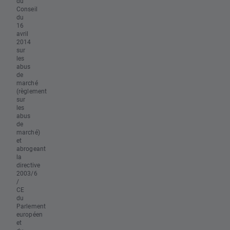
du
Conseil
du
16
avril
2014
sur
les
abus
de
marché
(règlement
sur
les
abus
de
marché)
et
abrogeant
la
directive
2003/6
/
CE
du
Parlement
européen
et