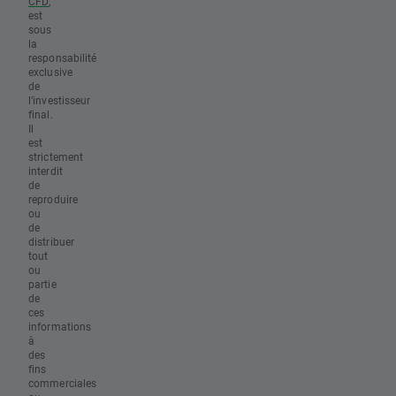
CFD
,
est
sous
la
responsabilité
exclusive
de
l’investisseur
final.
Il
est
strictement
interdit
de
reproduire
ou
de
distribuer
tout
ou
partie
de
ces
informations
à
des
fins
commerciales