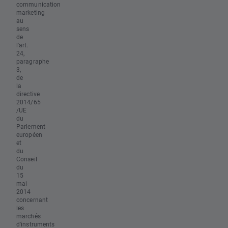
communication
marketing
au
sens
de
l'art.
24,
paragraphe
3,
de
la
directive
2014/65
/UE
du
Parlement
européen
et
du
Conseil
du
15
mai
2014
concernant
les
marchés
d'instruments