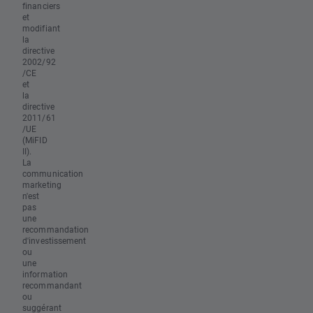
financiers
et
modifiant
la
directive
2002/92
/CE
et
la
directive
2011/61
/UE
(MiFID
II).
La
communication
marketing
n'est
pas
une
recommandation
d'investissement
ou
une
information
recommandant
ou
suggérant