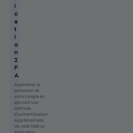
i
c
a
t
i
o
n
2
F
A
Augmentez la
protection de
votre compte en
ajoutant une
méthode
d’authentification
supplémentaire,
via code SMS ou
application