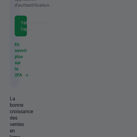
d’authentification.
Télécharger
l’appli
En
savoir
plus
sur
la
2FA
La
bonne
croissance
des
ventes
en
ligne