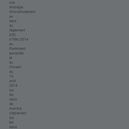
une
stratégie
d'investissement
au
sens
du
règlement
(UE)
n°596/2014
du
Parlement
européen
et
du
Conseil
du
16
avril
2014
sur
les
abus
de
marché
(règlement
sur
les
abus