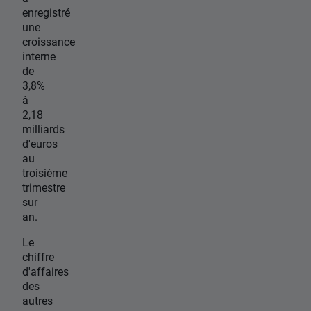
enregistré
une
croissance
interne
de
3,8%
à
2,18
milliards
d'euros
au
troisième
trimestre
sur
an.
Le
chiffre
d'affaires
des
autres