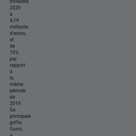
trimestre
2020
à
4,19
milliards
d'euros,
et
de
10%
par
rapport
à
la
même
période
de
2019.
Sa
principale
griffe,
Gucci,
a