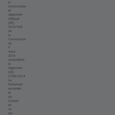
la
Commission
et
règlement
délégué
(UE)
2016/958
de
la
Commission
du
9
mars
2016
complétant
le
règlement
(UE)
n°596/2014
du
Parlement
européen
et
du
Conseil
en
ce
qui