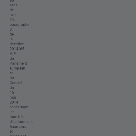
au
sens
de
l'art.
24,
paragraphe
3,
de
la
directive
2014/65
/UE
du
Parlement
européen
et
du
Conseil
du
15
mai
2014
concernant
les
marchés
d'instruments
financiers
et