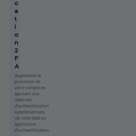
c
a
t
i
o
n
2
F
A
Augmentez la
protection de
votre compte en
ajoutant une
méthode
d’authentification
supplémentaire,
via code SMS ou
application
d’authentification.