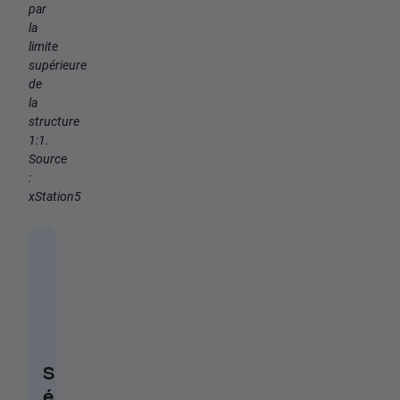
par
la
limite
supérieure
de
la
structure
1:1.
Source
:
xStation5
S
é