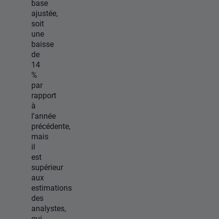
base
ajustée,
soit
une
baisse
de
14
%
par
rapport
à
l'année
précédente,
mais
il
est
supérieur
aux
estimations
des
analystes,
qui