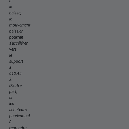
à
la
baisse,
le
mouvement
baissier
pourrait
s'accélérer
vers
le
support
à
612,45
$.
D'autre
part,
si
les
acheteurs
parviennent
à
reprendre