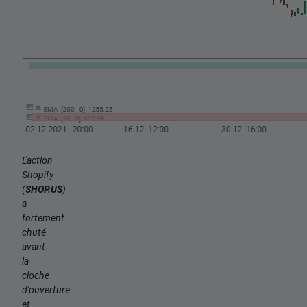
L'action
Shopify
(
SHOP.US
)
a
fortement
chuté
avant
la
cloche
d'ouverture
et