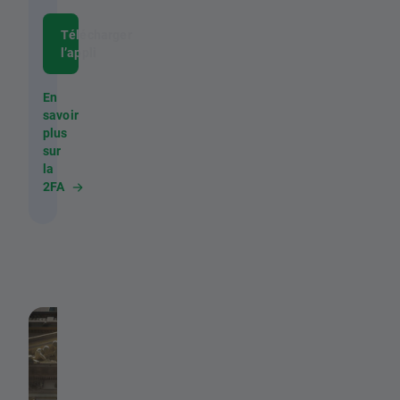
Télécharger
l’appli
En
savoir
plus
sur
la
2FA