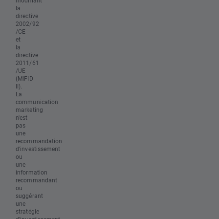
modifiant
la
directive
2002/92
/CE
et
la
directive
2011/61
/UE
(MiFID
II).
La
communication
marketing
n'est
pas
une
recommandation
d'investissement
ou
une
information
recommandant
ou
suggérant
une
stratégie