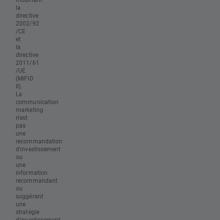
la
directive
2002/92
/CE
et
la
directive
2011/61
/UE
(MiFID
II).
La
communication
marketing
n'est
pas
une
recommandation
d'investissement
ou
une
information
recommandant
ou
suggérant
une
stratégie
d'investissement