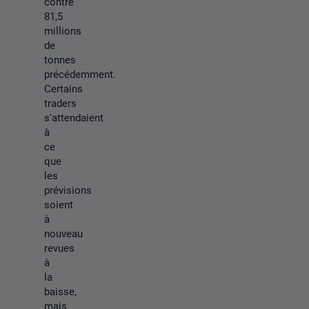
contre
81,5
millions
de
tonnes
précédemment.
Certains
traders
s'attendaient
à
ce
que
les
prévisions
soient
à
nouveau
revues
à
la
baisse,
mais