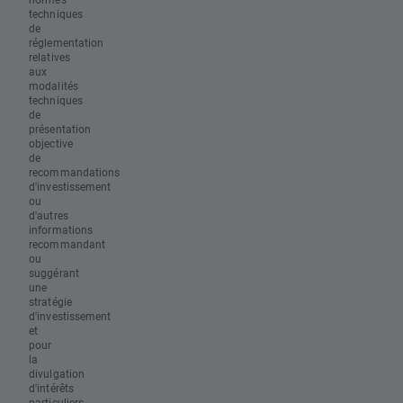
techniques
de
réglementation
relatives
aux
modalités
techniques
de
présentation
objective
de
recommandations
d'investissement
ou
d'autres
informations
recommandant
ou
suggérant
une
stratégie
d'investissement
et
pour
la
divulgation
d'intérêts
particuliers