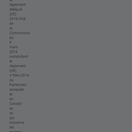
règlement
délégué
(UE)
2016/958
de
la
Commission
du
9
mars
2016
complétant
le
règlement
(UE)
n°596/2014
du
Parlement
européen
et
du
Conseil
en
ce
qui
concerne
les
normes