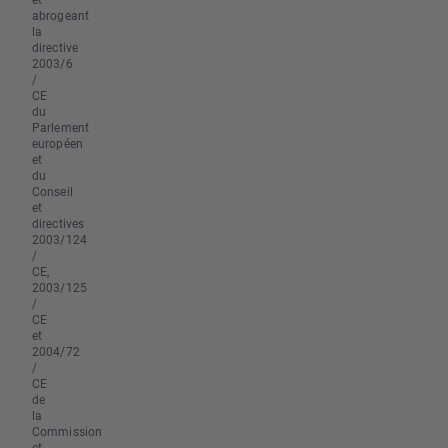
abrogeant
la
directive
2003/6
/
CE
du
Parlement
européen
et
du
Conseil
et
directives
2003/124
/
CE,
2003/125
/
CE
et
2004/72
/
CE
de
la
Commission
et