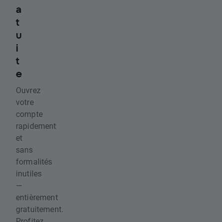
a
t
u
i
t
e
Ouvrez
votre
compte
rapidement
et
sans
formalités
inutiles
—
entièrement
gratuitement.
Profitez