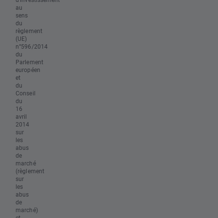
au
sens
du
règlement
(UE)
n°596/2014
du
Parlement
européen
et
du
Conseil
du
16
avril
2014
sur
les
abus
de
marché
(règlement
sur
les
abus
de
marché)
et