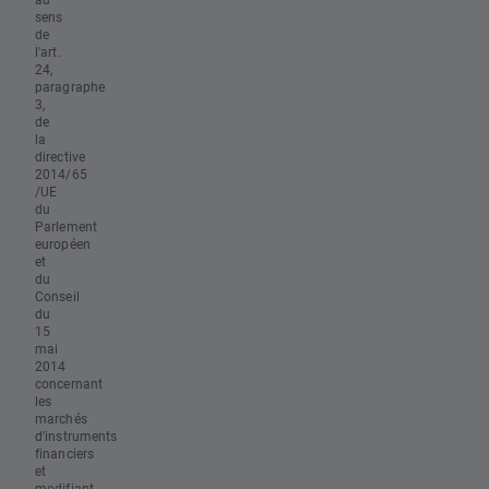
sens
de
l'art.
24,
paragraphe
3,
de
la
directive
2014/65
/UE
du
Parlement
européen
et
du
Conseil
du
15
mai
2014
concernant
les
marchés
d'instruments
financiers
et
modifiant