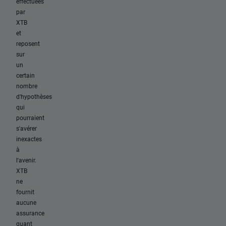
effectuées
par
XTB
et
reposent
sur
un
certain
nombre
d'hypothèses
qui
pourraient
s'avérer
inexactes
à
l'avenir.
XTB
ne
fournit
aucune
assurance
quant