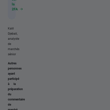
la
2FA
Kalil
Djebali,
analyste
de
marchés
sénior
Autres
personnes
ayant
participé
à la
préparation
du
commentaire
de
marché