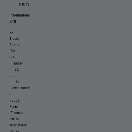
mars
Informations
XTB
X-
Trade
Brokers
DM
S.A.
(France)
- 32
rue
de la
Bienfaisance
-
75008
Paris
(France)
est la
succursale
de X-