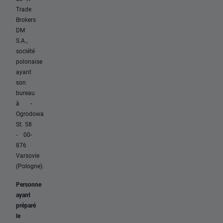
Trade
Brokers
DM
S.A.,
société
polonaise
ayant
son
bureau
à -
Ogrodowa
St. 58
- 00-
876
Varsovie
(Pologne).
Personne
ayant
préparé
le