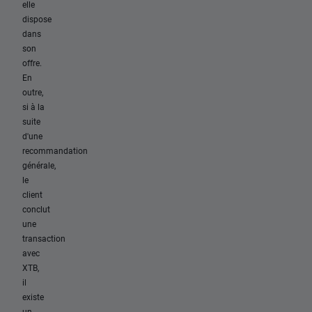
elle
dispose
dans
son
offre.
En
outre,
si à la
suite
d'une
recommandation
générale,
le
client
conclut
une
transaction
avec
XTB,
il
existe
un