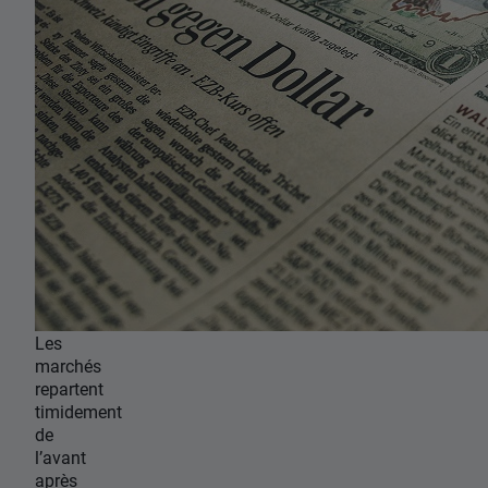
Les
marchés
repartent
timidement
de
l’avant
après