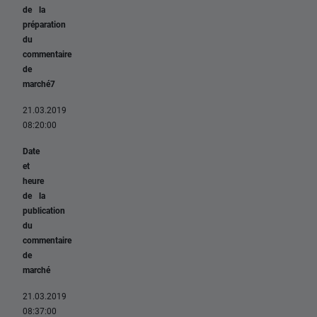
de la
préparation
du
commentaire
de
marché7
21.03.2019
08:20:00
Date
et
heure
de la
publication
du
commentaire
de
marché
21.03.2019
08:37:00