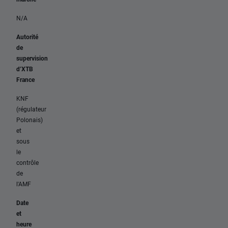
N/A
Autorité
de
supervision
d’XTB
France
KNF
(régulateur
Polonais)
et
sous
le
contrôle
de
l'AMF
Date
et
heure