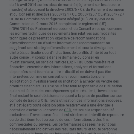
du 16 avril 2014 sur les abus de marché (règlement sur les abus de
marché) et abrogeant la directive 2003/6 / CE du Parlement européen
et du Conseil et directives 2003/124 / CE, 2003/125 / CE et 2004/72 /
CE de la Commission et règlement délégué (UE) 2016/958 de la
Commission du 9 mars 2016 complétant le règlement (UE)
n°596/2014 du Parlement européen et du Conseil en ce qui concerne
les normes techniques de réglementation relatives aux modalités
techniques de présentation objective de recommandations
d'investissement ou d'autres informations recommandant ou
suggérant une stratégie d'investissement et pour la divulgation
d'intérêts particuliers ou d'indications de conflits d'intérêt ou tout
autre conseil, y compris dans le domaine du conseil en
investissement, au sens de l'article L321-1 du Code monétaire et
financier. L’ensemble des informations, analyses et formations
dispensées sont fournies à titre indicatif et ne doivent pas être
interprétées comme un conseil, une recommandation, une
sollicitation d’investissement ou incitation à acheter ou vendre des
produits financiers. XTB ne peut être tenu responsable de l’utilisation
qui en est faite et des conséquences qui en résultent, l’investisseur
final restant le seul décisionnaire quant à la prise de position sur son
compte de trading XTB. Toute utilisation des informations évoquées,
et à cet égard toute décision prise relativement à une éventuelle
opération d’achat ou de vente de
CFD
, est sous la responsabilité
exclusive de l’investisseur final. Il est strictement interdit de reproduire
ou de distribuer tout ou partie de ces informations à des fins
commerciales ou privées. Les performances passées ne sont pas
nécessairement indicatives des résultats futurs, et toute personne
agissant sur la base de ces informations le fait entièrement à ses