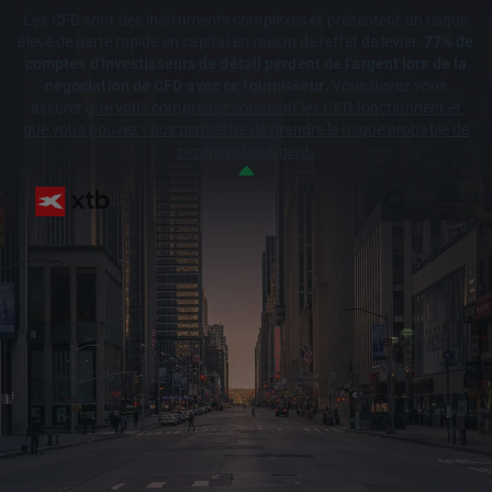
Les CFD sont des instruments complexes et présentent un risque
élevé de perte rapide en capital en raison de l'effet de levier.
77% de
comptes d'investisseurs de détail perdent de l'argent lors de la
négociation de CFD avec ce fournisseur.
Vous devez vous
assurer
que vous comprenez comment les CFD fonctionnent et
que vous pouvez vous permettre de prendre le risque probable de
perdre votre argent.