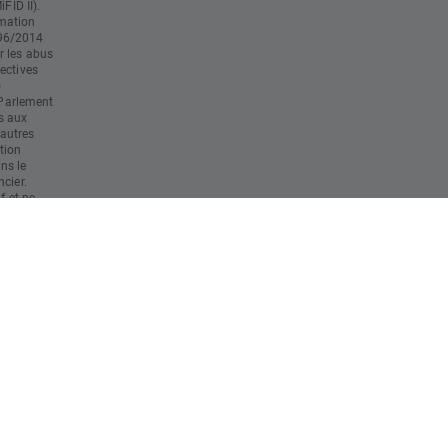
FID II).
mation
596/2014
r les abus
ectives
)
Parlement
s aux
'autres
tion
ans le
cier.
f et ne
 tenu
r final
ute
 éventuelle
al. Il est
ns
s des
nt à ses
erte
ent de
s
 risque
au capital