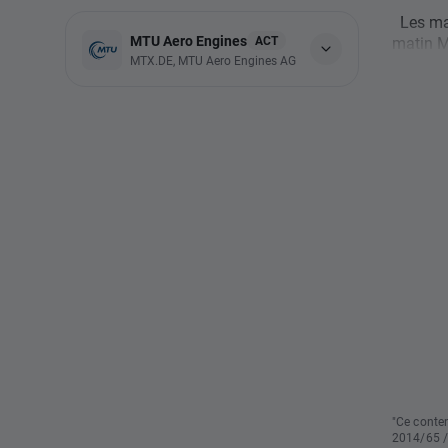
Les mar
MTU Aero Engines
ACT
matin M
MTX.DE, MTU Aero Engines AG
"Ce conten
2014/65 /