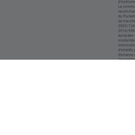
d'instrume
La commun
recommand
du Parlem
de marché)
2003/124 
2016/958 
européen e
modalités
informati
d'intérêts
domaine du
L’ensemble
doivent pa
d’investis
responsabl
restant le
utilisatio
opération
strictemen
commercia
résultats 
risques et
rapide en 
l'argent l
comprenez
probable 
investi."