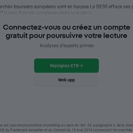
chés boursiers européens sont en hausse Le DE30 efface ses 
TU Aero Engines progresse après la publica...
Connectez-vous ou créez un compte
gratuit pour poursuivre votre lecture
Analyses d’experts primés
Rejoignez XTB
Web app
u est une communication marketing au sens de l'art. 24, paragraphe 3, de la direc
UE du Parlement européen et du Conseil du 15 mai 2014 concernant les marchés