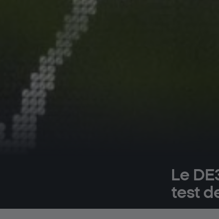
Le DE3
test d