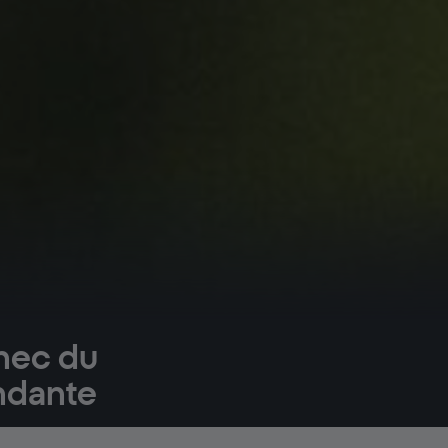
chec du
endante