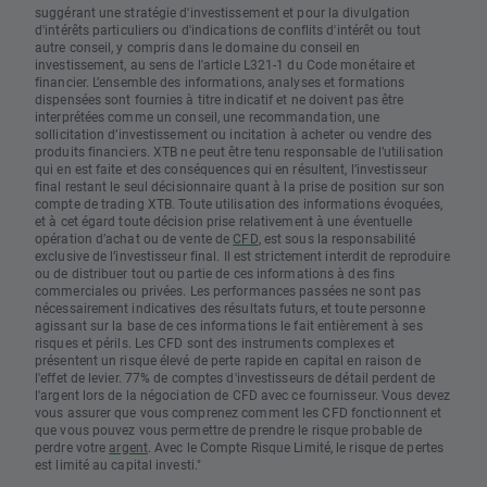
suggérant une stratégie d'investissement et pour la divulgation
d'intérêts particuliers ou d'indications de conflits d'intérêt ou tout
autre conseil, y compris dans le domaine du conseil en
investissement, au sens de l'article L321-1 du Code monétaire et
financier. L’ensemble des informations, analyses et formations
dispensées sont fournies à titre indicatif et ne doivent pas être
interprétées comme un conseil, une recommandation, une
sollicitation d’investissement ou incitation à acheter ou vendre des
produits financiers. XTB ne peut être tenu responsable de l’utilisation
qui en est faite et des conséquences qui en résultent, l’investisseur
final restant le seul décisionnaire quant à la prise de position sur son
compte de trading XTB. Toute utilisation des informations évoquées,
et à cet égard toute décision prise relativement à une éventuelle
opération d’achat ou de vente de
CFD
, est sous la responsabilité
exclusive de l’investisseur final. Il est strictement interdit de reproduire
ou de distribuer tout ou partie de ces informations à des fins
commerciales ou privées. Les performances passées ne sont pas
nécessairement indicatives des résultats futurs, et toute personne
agissant sur la base de ces informations le fait entièrement à ses
risques et périls. Les CFD sont des instruments complexes et
présentent un risque élevé de perte rapide en capital en raison de
l'effet de levier. 77% de comptes d'investisseurs de détail perdent de
l'argent lors de la négociation de CFD avec ce fournisseur. Vous devez
vous assurer que vous comprenez comment les CFD fonctionnent et
que vous pouvez vous permettre de prendre le risque probable de
perdre votre
argent
. Avec le Compte Risque Limité, le risque de pertes
est limité au capital investi."