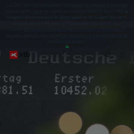
Les CFD sont des instruments complexes et présentent un risque
élevé de perte rapide en capital en raison de l'effet de levier.
77% de
comptes d'investisseurs de détail perdent de l'argent lors de la
négociation de CFD avec ce fournisseur.
Vous devez vous
assurer
que vous comprenez comment les CFD fonctionnent et
que vous pouvez vous permettre de prendre le risque probable de
perdre votre argent.