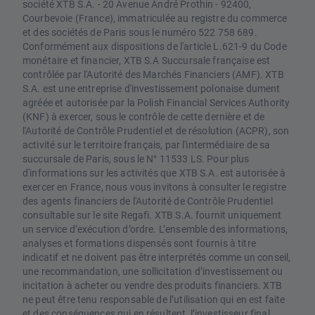
société XTB S.A. - 20 Avenue André Prothin - 92400,
Courbevoie (France), immatriculée au registre du commerce
et des sociétés de Paris sous le numéro 522 758 689.
Conformément aux dispositions de l'article L.621-9 du Code
monétaire et financier, XTB S.A Succursale française est
contrôlée par l'Autorité des Marchés Financiers (AMF). XTB
S.A. est une entreprise d'investissement polonaise dument
agréée et autorisée par la Polish Financial Services Authority
(KNF) à exercer, sous le contrôle de cette dernière et de
l'Autorité de Contrôle Prudentiel et de résolution (ACPR), son
activité sur le territoire français, par l'intermédiaire de sa
succursale de Paris, sous le N° 11533 LS. Pour plus
d'informations sur les activités que XTB S.A. est autorisée à
exercer en France, nous vous invitons à consulter le registre
des agents financiers de l'Autorité de Contrôle Prudentiel
consultable sur le site Regafi. XTB S.A. fournit uniquement
un service d’exécution d’ordre. L’ensemble des informations,
analyses et formations dispensés sont fournis à titre
indicatif et ne doivent pas être interprétés comme un conseil,
une recommandation, une sollicitation d’investissement ou
incitation à acheter ou vendre des produits financiers. XTB
ne peut être tenu responsable de l’utilisation qui en est faite
et des conséquences qui en résultent, l’investisseur final