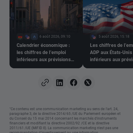
6 août 2026, 09:10
5 août 2026, 15:18
Calendrier économique :
Les chiffres de l'em
les chiffres de l'emploi
ADP aux États-Unis
inférieurs aux prévisions
inférieurs aux prévi
pourraient-ils pousser la
L'EUR/USD poursuit
Fed à relever ses taux ?
hausse 📈
"Ce contenu est une communication marketing au sens de l'art. 24,
paragraphe 3, de la directive 2014/65 /UE du Parlement européen et
du Conseil du 15 mai 2014 concernant les marchés d'instruments
financiers et modifiant la directive 2002/92 /CE et la directive
2011/61 /UE (MiFID II). La communication marketing n'est pas une
recommandation d'investissement ou une information