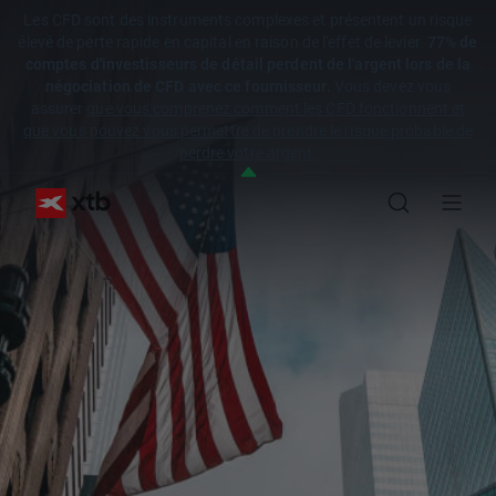
Les CFD sont des instruments complexes et présentent un risque
élevé de perte rapide en capital en raison de l'effet de levier.
77% de
comptes d'investisseurs de détail perdent de l'argent lors de la
négociation de CFD avec ce fournisseur.
Vous devez vous
assurer
que vous comprenez comment les CFD fonctionnent et
que vous pouvez vous permettre de prendre le risque probable de
perdre votre argent.