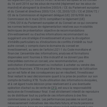
du 16 avril 2014 sur les abus de marché (règlement sur les abus de
marché) et abrogeant la directive 2003/6 / CE du Parlement européen
et du Conseil et directives 2003/124 / CE, 2003/125 / CE et 2004/72 /
CE de la Commission et règlement délégué (UE) 2016/958 de la
Commission du 9 mars 2016 complétant le règlement (UE)
n°596/2014 du Parlement européen et du Conseil en ce qui concerne
les normes techniques de réglementation relatives aux modalités
techniques de présentation objective de recommandations
d'investissement ou d'autres informations recommandant ou
suggérant une stratégie d'investissement et pour la divulgation
d'intérêts particuliers ou d'indications de conflits d'intérêt ou tout
autre conseil, y compris dans le domaine du conseil en
investissement, au sens de l'article L321-1 du Code monétaire et
financier. L’ensemble des informations, analyses et formations
dispensées sont fournies à titre indicatif et ne doivent pas être
interprétées comme un conseil, une recommandation, une
sollicitation d’investissement ou incitation à acheter ou vendre des
produits financiers. XTB ne peut être tenu responsable de l’utilisation
qui en est faite et des conséquences qui en résultent, l’investisseur
final restant le seul décisionnaire quant à la prise de position sur son
compte de trading XTB. Toute utilisation des informations évoquées,
et à cet égard toute décision prise relativement à une éventuelle
opération d’achat ou de vente de
CFD
, est sous la responsabilité
exclusive de l’investisseur final. Il est strictement interdit de reproduire
ou de distribuer tout ou partie de ces informations à des fins
commerciales ou privées. Les performances passées ne sont pas
nécessairement indicatives des résultats futurs, et toute personne
agissant sur la base de ces informations le fait entièrement à ses