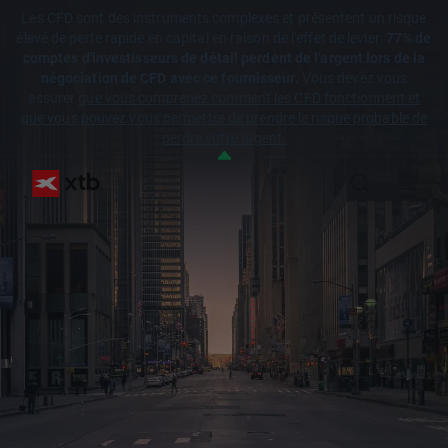
Les CFD sont des instruments complexes et présentent un risque
élevé de perte rapide en capital en raison de l'effet de levier.
77% de
comptes d'investisseurs de détail perdent de l'argent lors de la
négociation de CFD avec ce fournisseur.
Vous devez vous
assurer
que vous comprenez comment les CFD fonctionnent et
que vous pouvez vous permettre de prendre le risque probable de
perdre votre argent.