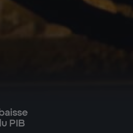
baisse
du PIB