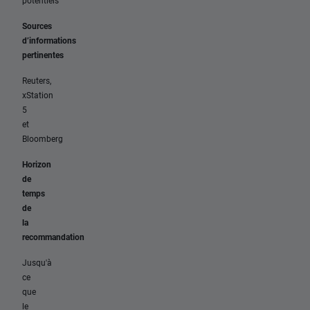
potentiels
Sources
d’informations
pertinentes
Reuters,
xStation
5
et
Bloomberg
Horizon
de
temps
de
la
recommandation
Jusqu'à
ce
que
le