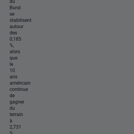
du
Bund
se
stabilisent
autour
des
0,185
%,
alors
que
le
10
ans
américain
continue
de
gagner
du
terrain
à
2,731
%.