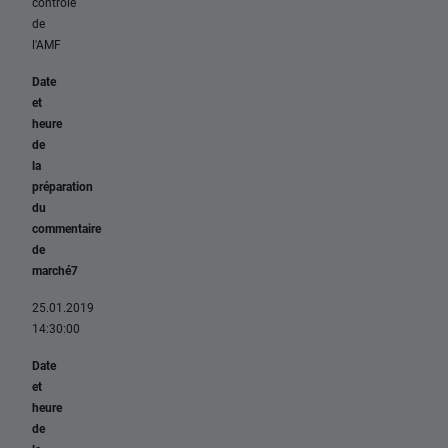
contrôle
de
l'AMF
Date
et
heure
de
la
préparation
du
commentaire
de
marché7
25.01.2019
14:30:00
Date
et
heure
de