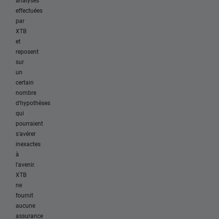
analyses
effectuées
par
XTB
et
reposent
sur
un
certain
nombre
d'hypothèses
qui
pourraient
s'avérer
inexactes
à
l'avenir.
XTB
ne
fournit
aucune
assurance