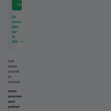
l’appli
En
savoir
plus
sur
la
2FA
Kalil
Djebali,
analyste
de
marchés
Autres
personnes
ayant
participé