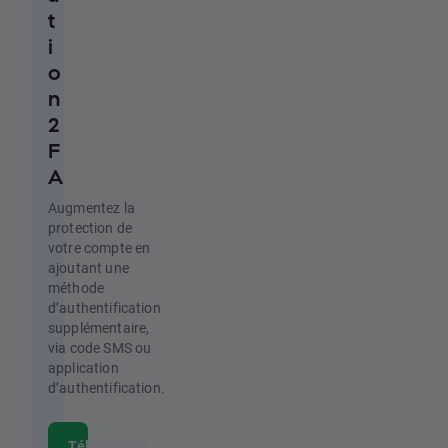
t
i
o
n
2
F
A
Augmentez la
protection de
votre compte en
ajoutant une
méthode
d’authentification
supplémentaire,
via code SMS ou
application
d’authentification.
Télécharger