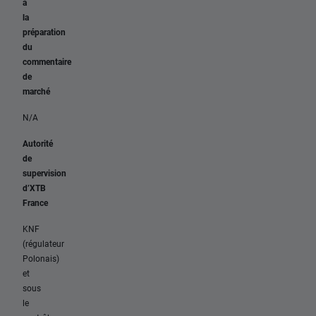
à
la
préparation
du
commentaire
de
marché
N/A
Autorité
de
supervision
d’XTB
France
KNF
(régulateur
Polonais)
et
sous
le