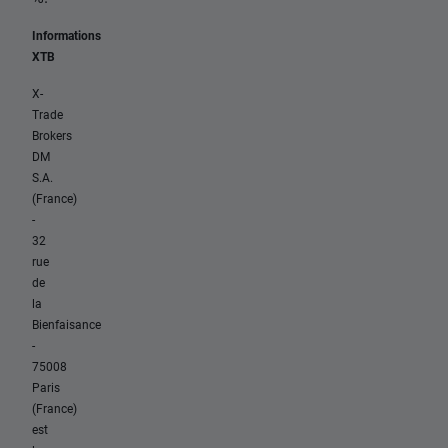
Informations
XTB
X-
Trade
Brokers
DM
S.A.
(France)
-
32
rue
de
la
Bienfaisance
-
75008
Paris
(France)
est