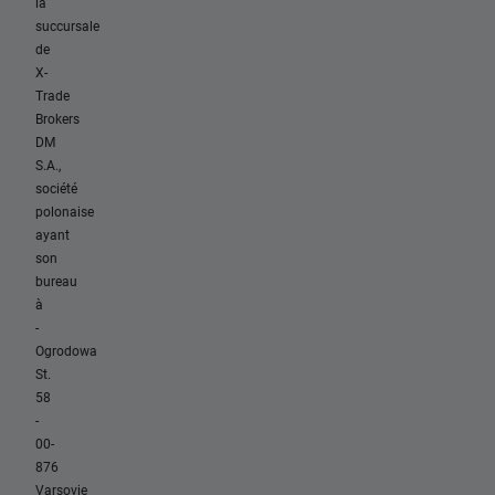
la
succursale
de
X-
Trade
Brokers
DM
S.A.,
société
polonaise
ayant
son
bureau
à
-
Ogrodowa
St.
58
-
00-
876
Varsovie