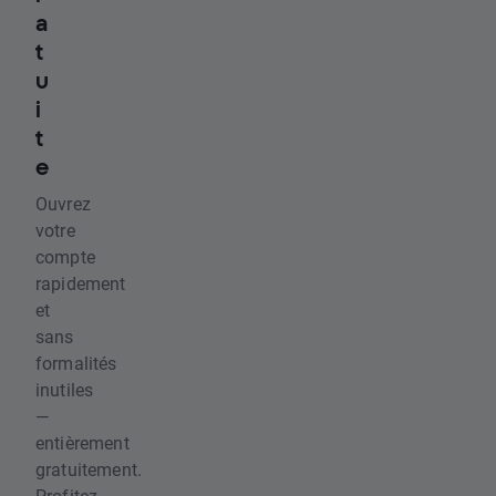
a
t
u
i
t
e
Ouvrez
votre
compte
rapidement
et
sans
formalités
inutiles
—
entièrement
gratuitement.
Profitez