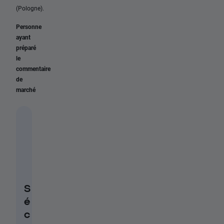
(Pologne).
Personne
ayant
préparé
le
commentaire
de
marché
S
é
c