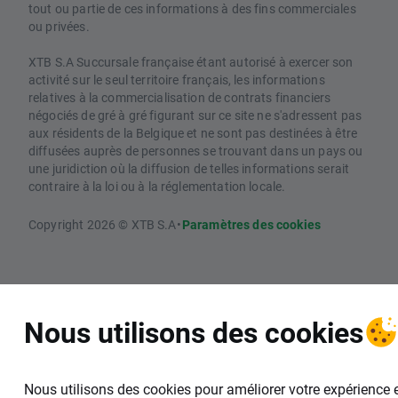
tout ou partie de ces informations à des fins commerciales
ou privées.
XTB S.A Succursale française étant autorisé à exercer son
activité sur le seul territoire français, les informations
relatives à la commercialisation de contrats financiers
négociés de gré à gré figurant sur ce site ne s'adressent pas
aux résidents de la Belgique et ne sont pas destinées à être
diffusées auprès de personnes se trouvant dans un pays ou
une juridiction où la diffusion de telles informations serait
contraire à la loi ou à la réglementation locale.
Copyright 2026 © XTB S.A
•
Paramètres des cookies
Nous utilisons des cookies
Nous utilisons des cookies pour améliorer votre expérience 