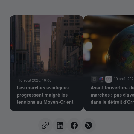
10 août 202
10 août 2026, 10:00
Les marchés asiatiques
Avant l'ouverture d
progressent malgré les
marchés : pas d'av
tensions au Moyen-Orient
dans le détroit d'Or
les investisseurs
réagissent aux résu
de Berkshire Hath