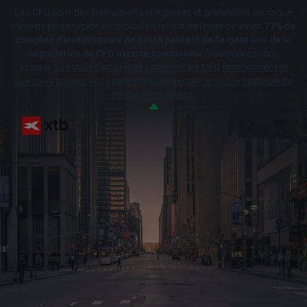
Les CFD sont des instruments complexes et présentent un risque
élevé de perte rapide en capital en raison de l'effet de levier.
77% de
comptes d'investisseurs de détail perdent de l'argent lors de la
négociation de CFD avec ce fournisseur.
Vous devez vous
assurer
que vous comprenez comment les CFD fonctionnent et
que vous pouvez vous permettre de prendre le risque probable de
perdre votre argent.