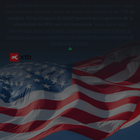
Les CFD sont des instruments complexes et présentent un risque
élevé de perte rapide en capital en raison de l'effet de levier.
77% de
comptes d'investisseurs de détail perdent de l'argent lors de la
négociation de CFD avec ce fournisseur.
Vous devez vous
assurer
que vous comprenez comment les CFD fonctionnent et
que vous pouvez vous permettre de prendre le risque probable de
perdre votre argent.