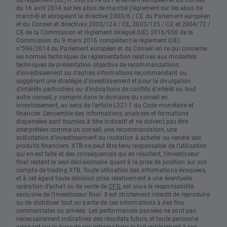
du 16 avril 2014 sur les abus de marché (règlement sur les abus de
marché) et abrogeant la directive 2003/6 / CE du Parlement européen
et du Conseil et directives 2003/124 / CE, 2003/125 / CE et 2004/72 /
CE de la Commission et règlement délégué (UE) 2016/958 de la
Commission du 9 mars 2016 complétant le règlement (UE)
n°596/2014 du Parlement européen et du Conseil en ce qui concerne
les normes techniques de réglementation relatives aux modalités
techniques de présentation objective de recommandations
d'investissement ou d'autres informations recommandant ou
suggérant une stratégie d'investissement et pour la divulgation
d'intérêts particuliers ou d'indications de conflits d'intérêt ou tout
autre conseil, y compris dans le domaine du conseil en
investissement, au sens de l'article L321-1 du Code monétaire et
financier. L’ensemble des informations, analyses et formations
dispensées sont fournies à titre indicatif et ne doivent pas être
interprétées comme un conseil, une recommandation, une
sollicitation d’investissement ou incitation à acheter ou vendre des
produits financiers. XTB ne peut être tenu responsable de l’utilisation
qui en est faite et des conséquences qui en résultent, l’investisseur
final restant le seul décisionnaire quant à la prise de position sur son
compte de trading XTB. Toute utilisation des informations évoquées,
et à cet égard toute décision prise relativement à une éventuelle
opération d’achat ou de vente de
CFD
, est sous la responsabilité
exclusive de l’investisseur final. Il est strictement interdit de reproduire
ou de distribuer tout ou partie de ces informations à des fins
commerciales ou privées. Les performances passées ne sont pas
nécessairement indicatives des résultats futurs, et toute personne
agissant sur la base de ces informations le fait entièrement à ses