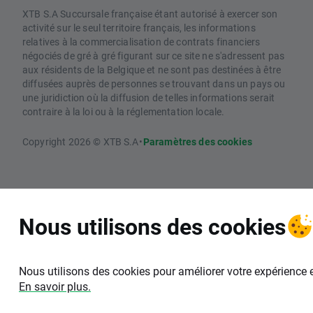
XTB S.A Succursale française étant autorisé à exercer son
activité sur le seul territoire français, les informations
relatives à la commercialisation de contrats financiers
négociés de gré à gré figurant sur ce site ne s'adressent pas
aux résidents de la Belgique et ne sont pas destinées à être
diffusées auprès de personnes se trouvant dans un pays ou
une juridiction où la diffusion de telles informations serait
contraire à la loi ou à la réglementation locale.
Copyright 2026 © XTB S.A
•
Paramètres des cookies
Nous utilisons des cookies
Nous utilisons des cookies pour améliorer votre expérience 
En savoir plus.