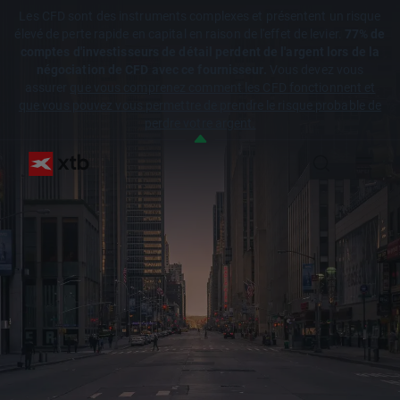
Les CFD sont des instruments complexes et présentent un risque
élevé de perte rapide en capital en raison de l'effet de levier.
77% de
comptes d'investisseurs de détail perdent de l'argent lors de la
négociation de CFD avec ce fournisseur.
Vous devez vous
assurer
que vous comprenez comment les CFD fonctionnent et
que vous pouvez vous permettre de prendre le risque probable de
perdre votre argent.