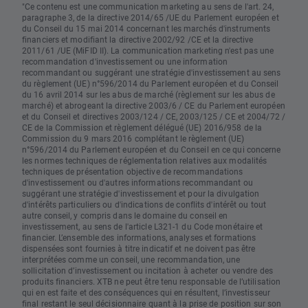
"Ce contenu est une communication marketing au sens de l'art. 24,
paragraphe 3, de la directive 2014/65 /UE du Parlement européen et
du Conseil du 15 mai 2014 concernant les marchés d'instruments
financiers et modifiant la directive 2002/92 /CE et la directive
2011/61 /UE (MiFID II). La communication marketing n'est pas une
recommandation d'investissement ou une information
recommandant ou suggérant une stratégie d'investissement au sens
du règlement (UE) n°596/2014 du Parlement européen et du Conseil
du 16 avril 2014 sur les abus de marché (règlement sur les abus de
marché) et abrogeant la directive 2003/6 / CE du Parlement européen
et du Conseil et directives 2003/124 / CE, 2003/125 / CE et 2004/72 /
CE de la Commission et règlement délégué (UE) 2016/958 de la
Commission du 9 mars 2016 complétant le règlement (UE)
n°596/2014 du Parlement européen et du Conseil en ce qui concerne
les normes techniques de réglementation relatives aux modalités
techniques de présentation objective de recommandations
d'investissement ou d'autres informations recommandant ou
suggérant une stratégie d'investissement et pour la divulgation
d'intérêts particuliers ou d'indications de conflits d'intérêt ou tout
autre conseil, y compris dans le domaine du conseil en
investissement, au sens de l'article L321-1 du Code monétaire et
financier. L’ensemble des informations, analyses et formations
dispensées sont fournies à titre indicatif et ne doivent pas être
interprétées comme un conseil, une recommandation, une
sollicitation d’investissement ou incitation à acheter ou vendre des
produits financiers. XTB ne peut être tenu responsable de l’utilisation
qui en est faite et des conséquences qui en résultent, l’investisseur
final restant le seul décisionnaire quant à la prise de position sur son