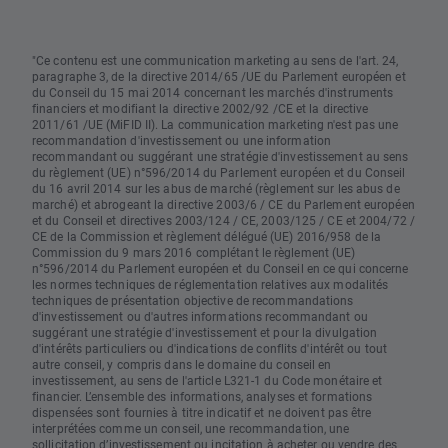
"Ce contenu est une communication marketing au sens de l'art. 24,
paragraphe 3, de la directive 2014/65 /UE du Parlement européen et
du Conseil du 15 mai 2014 concernant les marchés d'instruments
financiers et modifiant la directive 2002/92 /CE et la directive
2011/61 /UE (MiFID II). La communication marketing n'est pas une
recommandation d'investissement ou une information
recommandant ou suggérant une stratégie d'investissement au sens
du règlement (UE) n°596/2014 du Parlement européen et du Conseil
du 16 avril 2014 sur les abus de marché (règlement sur les abus de
marché) et abrogeant la directive 2003/6 / CE du Parlement européen
et du Conseil et directives 2003/124 / CE, 2003/125 / CE et 2004/72 /
CE de la Commission et règlement délégué (UE) 2016/958 de la
Commission du 9 mars 2016 complétant le règlement (UE)
n°596/2014 du Parlement européen et du Conseil en ce qui concerne
les normes techniques de réglementation relatives aux modalités
techniques de présentation objective de recommandations
d'investissement ou d'autres informations recommandant ou
suggérant une stratégie d'investissement et pour la divulgation
d'intérêts particuliers ou d'indications de conflits d'intérêt ou tout
autre conseil, y compris dans le domaine du conseil en
investissement, au sens de l'article L321-1 du Code monétaire et
financier. L’ensemble des informations, analyses et formations
dispensées sont fournies à titre indicatif et ne doivent pas être
interprétées comme un conseil, une recommandation, une
sollicitation d’investissement ou incitation à acheter ou vendre des