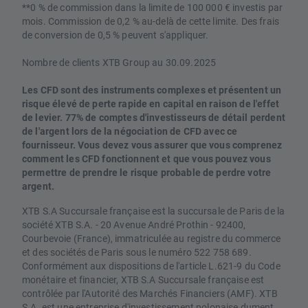
**0 % de commission dans la limite de 100 000 € investis par
mois. Commission de 0,2 % au-delà de cette limite. Des frais
de conversion de 0,5 % peuvent s'appliquer.
Nombre de clients XTB Group au 30.09.2025
Les CFD sont des instruments complexes et présentent un
risque élevé de perte rapide en capital en raison de l'effet
de levier. 77% de comptes d'investisseurs de détail perdent
de l'argent lors de la négociation de CFD avec ce
fournisseur. Vous devez vous assurer que vous comprenez
comment les CFD fonctionnent et que vous pouvez vous
permettre de prendre le risque probable de perdre votre
argent.
XTB S.A Succursale française est la succursale de Paris de la
société XTB S.A. - 20 Avenue André Prothin - 92400,
Courbevoie (France), immatriculée au registre du commerce
et des sociétés de Paris sous le numéro 522 758 689.
Conformément aux dispositions de l'article L.621-9 du Code
monétaire et financier, XTB S.A Succursale française est
contrôlée par l'Autorité des Marchés Financiers (AMF). XTB
S.A. est une entreprise d'investissement polonaise dument