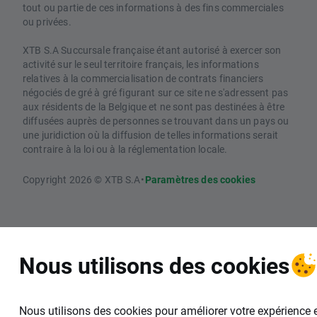
tout ou partie de ces informations à des fins commerciales
ou privées.
XTB S.A Succursale française étant autorisé à exercer son
activité sur le seul territoire français, les informations
relatives à la commercialisation de contrats financiers
négociés de gré à gré figurant sur ce site ne s'adressent pas
aux résidents de la Belgique et ne sont pas destinées à être
diffusées auprès de personnes se trouvant dans un pays ou
une juridiction où la diffusion de telles informations serait
contraire à la loi ou à la réglementation locale.
Copyright 2026 © XTB S.A
•
Paramètres des cookies
Nous utilisons des cookies
Nous utilisons des cookies pour améliorer votre expérience 