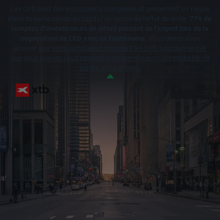
Les CFD sont des instruments complexes et présentent un risque
élevé de perte rapide en capital en raison de l'effet de levier.
77% de
comptes d'investisseurs de détail perdent de l'argent lors de la
négociation de CFD avec ce fournisseur.
Vous devez vous
assurer
que vous comprenez comment les CFD fonctionnent et
que vous pouvez vous permettre de prendre le risque probable de
perdre votre argent.