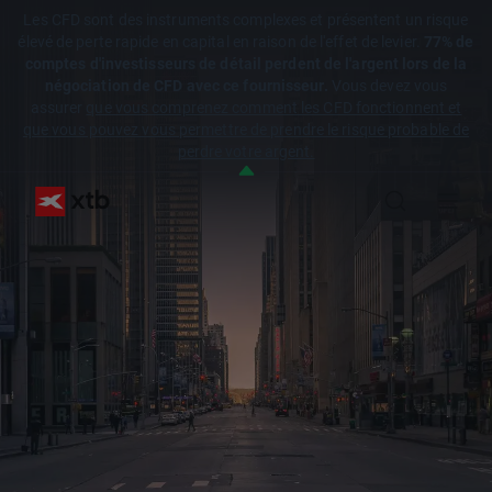
Les CFD sont des instruments complexes et présentent un risque
élevé de perte rapide en capital en raison de l'effet de levier.
77% de
comptes d'investisseurs de détail perdent de l'argent lors de la
négociation de CFD avec ce fournisseur.
Vous devez vous
assurer
que vous comprenez comment les CFD fonctionnent et
que vous pouvez vous permettre de prendre le risque probable de
perdre votre argent.