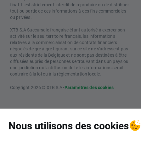
final. Il est strictement interdit de reproduire ou de distribuer
tout ou partie de ces informations à des fins commerciales
ou privées.
XTB S.A Succursale française étant autorisé à exercer son
activité sur le seul territoire français, les informations
relatives à la commercialisation de contrats financiers
négociés de gré à gré figurant sur ce site ne s'adressent pas
aux résidents de la Belgique et ne sont pas destinées à être
diffusées auprès de personnes se trouvant dans un pays ou
une juridiction où la diffusion de telles informations serait
contraire à la loi ou à la réglementation locale.
Copyright 2026 © XTB S.A
•
Paramètres des cookies
Nous utilisons des cookies