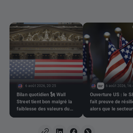
6 août 2026, 20:25
6 août 2026, 16
Bilan quotidien 🗽 Wall
Ouverture US : le 
Street tient bon malgré la
fait preuve de résil
faiblesse des valeurs du
alors que le secteu
secteur de la mémoire et
semi-conducteurs es
la hausse du prix du
traîne 🚩 Western Di
pétrole
recule de 12%