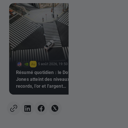
5 août 2026, 19:50
5 août 2026, 16:14
Résumé quotidien : le Dow
Actualités cryptos :
Jones atteint des niveaux
fait fi de l'optimism
records, l'or et l'argent
règne à Wall Street
rebondissent grâce aux
marché haussier d
espoirs d'un accord entre
cryptomonnaies est-
les États-Unis et l'Iran
le point de revenir 