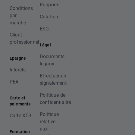
Rapports
Conditions
par
Cotation
marché
ESG
Client
professionnel
Légal
Documents
Épargne
légaux
Intérêts
Effectuer un
PEA
signalement
Politique de
Carte et
confidentialité
paiements
Politique
Carte XTB
relative
aux
Formation