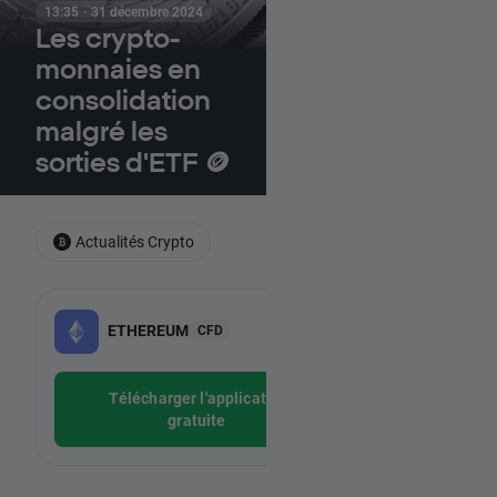
13:35 · 31 décembre 2024
Les crypto-
monnaies en
consolidation
malgré les
sorties d'ETF 🪙
Actualités Crypto
-
ETHEREUM
BITCOIN
CFD
-
Télécharger l'application
Téléchar
gratuite