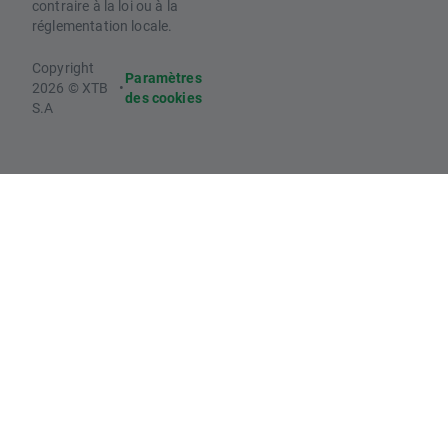
contraire à la loi ou à la
réglementation locale.
Copyright
Paramètres
2026 © XTB
•
des cookies
S.A