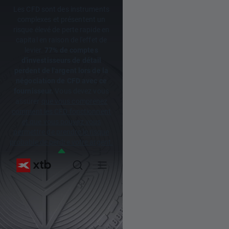
Les CFD sont des instruments
complexes et présentent un
risque élevé de perte rapide en
capital en raison de l'effet de
levier.
77% de comptes
d'investisseurs de détail
perdent de l'argent lors de la
négociation de CFD avec ce
fournisseur.
Vous devez vous
assurer
que vous comprenez
comment les CFD fonctionnent
et que vous pouvez vous
permettre de prendre le risque
probable de perdre votre argent.