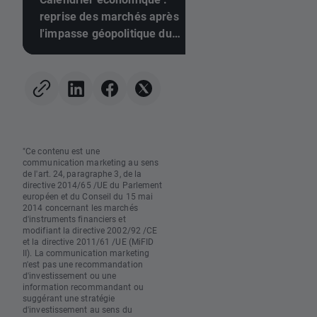
reprise des marchés après
marchés : pas d'av
l'impasse géopolitique du
dans le détroit d'Or
week-end 🚢
les investisseurs
réagissent aux résu
de Berkshire Hath
"Ce contenu est une
communication marketing au sens
de l'art. 24, paragraphe 3, de la
directive 2014/65 /UE du Parlement
européen et du Conseil du 15 mai
2014 concernant les marchés
d'instruments financiers et
modifiant la directive 2002/92 /CE
et la directive 2011/61 /UE (MiFID
II). La communication marketing
n'est pas une recommandation
d'investissement ou une
information recommandant ou
suggérant une stratégie
d'investissement au sens du