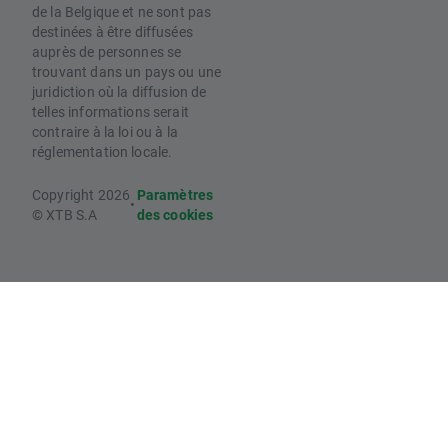
de la Belgique et ne sont pas
destinées à être diffusées
auprès de personnes se
trouvant dans un pays ou une
juridiction où la diffusion de
telles informations serait
contraire à la loi ou à la
réglementation locale.
Copyright 2026
Paramètres
•
© XTB S.A
des cookies