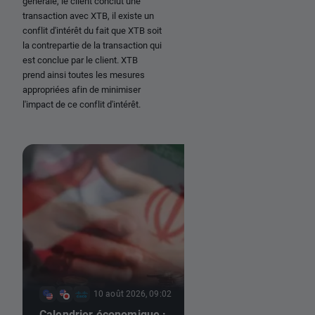
générale, le client conclut une
transaction avec XTB, il existe un
conflit d'intérêt du fait que XTB soit
la contrepartie de la transaction qui
est conclue par le client. XTB
prend ainsi toutes les mesures
appropriées afin de minimiser
l'impact de ce conflit d'intérêt.
10 août 2026, 09:02
10 août 202
Calendrier économique :
Avant l'ouverture d