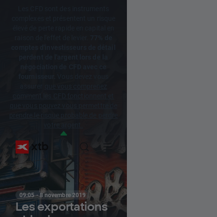
Les CFD sont des instruments
complexes et présentent un risque
élevé de perte rapide en capital en
raison de l'effet de levier.
77% de
comptes d'investisseurs de détail
perdent de l'argent lors de la
négociation de CFD avec ce
fournisseur.
Vous devez vous
assurer
que vous comprenez
comment les CFD fonctionnent et
que vous pouvez vous permettre de
prendre le risque probable de perdre
votre argent.
09:05 · 8 novembre 2019
Les exportations