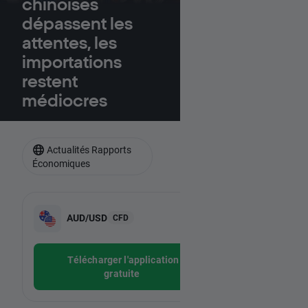
chinoises
dépassent les
attentes, les
importations
restent
médiocres
Actualités Rapports
Économiques
-
AUD/USD
CFD
-
Télécharger l'application
gratuite