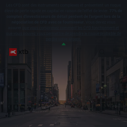
Les CFD sont des instruments complexes et présentent un risque
élevé de perte rapide en capital en raison de l'effet de levier.
77% de
comptes d'investisseurs de détail perdent de l'argent lors de la
négociation de CFD avec ce fournisseur.
Vous devez vous
assurer
que vous comprenez comment les CFD fonctionnent et
que vous pouvez vous permettre de prendre le risque probable de
perdre votre argent.