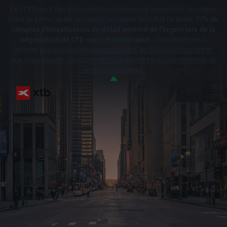
Les CFD sont des instruments complexes et présentent un risque
élevé de perte rapide en capital en raison de l'effet de levier.
77% de
comptes d'investisseurs de détail perdent de l'argent lors de la
négociation de CFD avec ce fournisseur.
Vous devez vous
assurer
que vous comprenez comment les CFD fonctionnent et
que vous pouvez vous permettre de prendre le risque probable de
perdre votre argent.