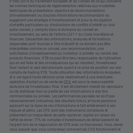
n°596/2014 du Parlement européen et du Conseil en ce qui concerne
les normes techniques de réglementation relatives aux modalités
techniques de présentation objective de recommandations
d'investissement ou d'autres informations recommandant ou
suggérant une stratégie d'investissement et pour la divulgation
d'intérêts particuliers ou d'indications de conflits d'intérêt ou tout
autre conseil, y compris dans le domaine du conseil en
investissement, au sens de l'article L321-1 du Code monétaire et
financier. L’ensemble des informations, analyses et formations
dispensées sont fournies à titre indicatif et ne doivent pas être
interprétées comme un conseil, une recommandation, une
sollicitation d’investissement ou incitation à acheter ou vendre des
produits financiers. XTB ne peut être tenu responsable de l’utilisation
qui en est faite et des conséquences qui en résultent, l’investisseur
final restant le seul décisionnaire quant à la prise de position sur son
compte de trading XTB. Toute utilisation des informations évoquées,
et à cet égard toute décision prise relativement à une éventuelle
opération d’achat ou de vente de
CFD
, est sous la responsabilité
exclusive de l’investisseur final. Il est strictement interdit de reproduire
ou de distribuer tout ou partie de ces informations à des fins
commerciales ou privées. Les performances passées ne sont pas
nécessairement indicatives des résultats futurs, et toute personne
agissant sur la base de ces informations le fait entièrement à ses
risques et périls. Les CFD sont des instruments complexes et
présentent un risque élevé de perte rapide en capital en raison de
l'effet de levier. 77% de comptes d'investisseurs de détail perdent de
l'argent lors de la négociation de CFD avec ce fournisseur. Vous devez
vous assurer que vous comprenez comment les CFD fonctionnent et