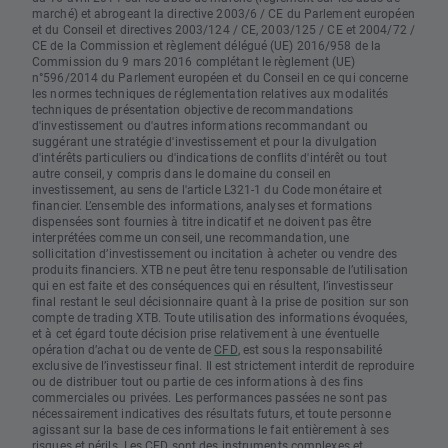
marché) et abrogeant la directive 2003/6 / CE du Parlement européen
et du Conseil et directives 2003/124 / CE, 2003/125 / CE et 2004/72 /
CE de la Commission et règlement délégué (UE) 2016/958 de la
Commission du 9 mars 2016 complétant le règlement (UE)
n°596/2014 du Parlement européen et du Conseil en ce qui concerne
les normes techniques de réglementation relatives aux modalités
techniques de présentation objective de recommandations
d'investissement ou d'autres informations recommandant ou
suggérant une stratégie d'investissement et pour la divulgation
d'intérêts particuliers ou d'indications de conflits d'intérêt ou tout
autre conseil, y compris dans le domaine du conseil en
investissement, au sens de l'article L321-1 du Code monétaire et
financier. L’ensemble des informations, analyses et formations
dispensées sont fournies à titre indicatif et ne doivent pas être
interprétées comme un conseil, une recommandation, une
sollicitation d’investissement ou incitation à acheter ou vendre des
produits financiers. XTB ne peut être tenu responsable de l’utilisation
qui en est faite et des conséquences qui en résultent, l’investisseur
final restant le seul décisionnaire quant à la prise de position sur son
compte de trading XTB. Toute utilisation des informations évoquées,
et à cet égard toute décision prise relativement à une éventuelle
opération d’achat ou de vente de
CFD
, est sous la responsabilité
exclusive de l’investisseur final. Il est strictement interdit de reproduire
ou de distribuer tout ou partie de ces informations à des fins
commerciales ou privées. Les performances passées ne sont pas
nécessairement indicatives des résultats futurs, et toute personne
agissant sur la base de ces informations le fait entièrement à ses
risques et périls. Les CFD sont des instruments complexes et