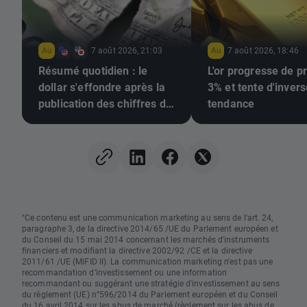
7 août 2026, 21:03
7 août 2026, 18:46
Résumé quotidien : le
L'or progresse de p
dollar s'effondre après la
3% et tente d'invers
publication des chiffres de
tendance
l'emploi, l'or repart à la
hausse
"Ce contenu est une communication marketing au sens de l'art. 24,
paragraphe 3, de la directive 2014/65 /UE du Parlement européen et
du Conseil du 15 mai 2014 concernant les marchés d'instruments
financiers et modifiant la directive 2002/92 /CE et la directive
2011/61 /UE (MiFID II). La communication marketing n'est pas une
recommandation d'investissement ou une information
recommandant ou suggérant une stratégie d'investissement au sens
du règlement (UE) n°596/2014 du Parlement européen et du Conseil
du 16 avril 2014 sur les abus de marché (règlement sur les abus de