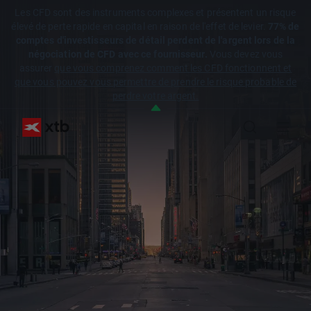
Les CFD sont des instruments complexes et présentent un risque
élevé de perte rapide en capital en raison de l'effet de levier.
77% de
comptes d'investisseurs de détail perdent de l'argent lors de la
négociation de CFD avec ce fournisseur.
Vous devez vous
assurer
que vous comprenez comment les CFD fonctionnent et
que vous pouvez vous permettre de prendre le risque probable de
perdre votre argent.