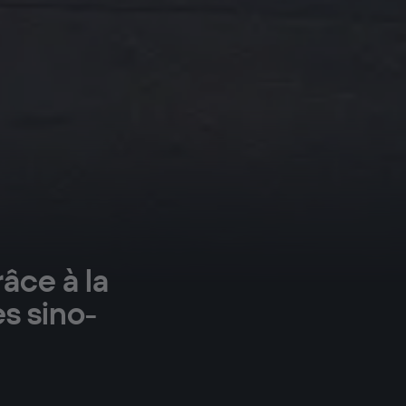
âce à la
s sino-