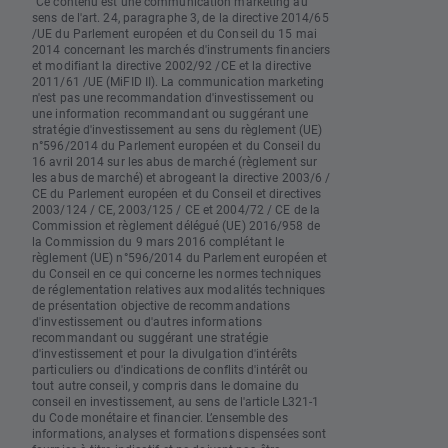
"Ce contenu est une communication marketing au
sens de l'art. 24, paragraphe 3, de la directive 2014/65
/UE du Parlement européen et du Conseil du 15 mai
2014 concernant les marchés d'instruments financiers
et modifiant la directive 2002/92 /CE et la directive
2011/61 /UE (MiFID II). La communication marketing
n'est pas une recommandation d'investissement ou
une information recommandant ou suggérant une
stratégie d'investissement au sens du règlement (UE)
n°596/2014 du Parlement européen et du Conseil du
16 avril 2014 sur les abus de marché (règlement sur
les abus de marché) et abrogeant la directive 2003/6 /
CE du Parlement européen et du Conseil et directives
2003/124 / CE, 2003/125 / CE et 2004/72 / CE de la
Commission et règlement délégué (UE) 2016/958 de
la Commission du 9 mars 2016 complétant le
règlement (UE) n°596/2014 du Parlement européen et
du Conseil en ce qui concerne les normes techniques
de réglementation relatives aux modalités techniques
de présentation objective de recommandations
d'investissement ou d'autres informations
recommandant ou suggérant une stratégie
d'investissement et pour la divulgation d'intérêts
particuliers ou d'indications de conflits d'intérêt ou
tout autre conseil, y compris dans le domaine du
conseil en investissement, au sens de l'article L321-1
du Code monétaire et financier. L’ensemble des
informations, analyses et formations dispensées sont