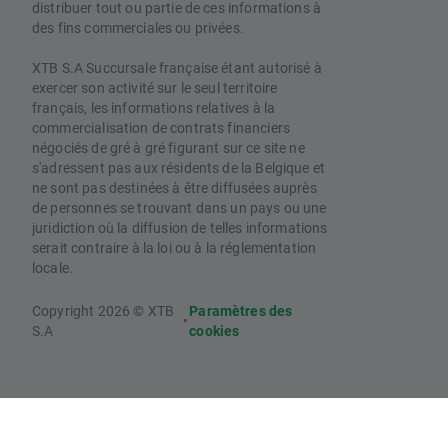
distribuer tout ou partie de ces informations à
des fins commerciales ou privées.
XTB S.A Succursale française étant autorisé à
exercer son activité sur le seul territoire
français, les informations relatives à la
commercialisation de contrats financiers
négociés de gré à gré figurant sur ce site ne
s'adressent pas aux résidents de la Belgique et
ne sont pas destinées à être diffusées auprès
de personnes se trouvant dans un pays ou une
juridiction où la diffusion de telles informations
serait contraire à la loi ou à la réglementation
locale.
Copyright 2026 © XTB
Paramètres des
•
S.A
cookies