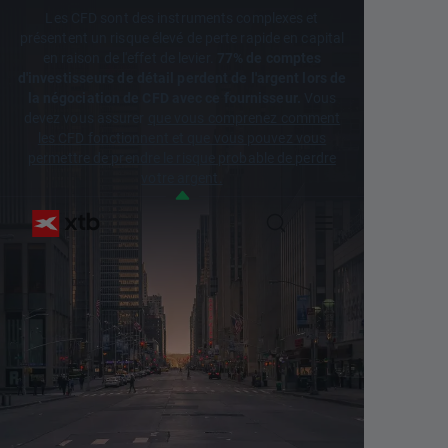
Les CFD sont des instruments complexes et
présentent un risque élevé de perte rapide en capital
en raison de l'effet de levier.
77% de comptes
d'investisseurs de détail perdent de l'argent lors de
la négociation de CFD avec ce fournisseur.
Vous
devez vous assurer
que vous comprenez comment
les CFD fonctionnent et que vous pouvez vous
permettre de prendre le risque probable de perdre
votre argent.