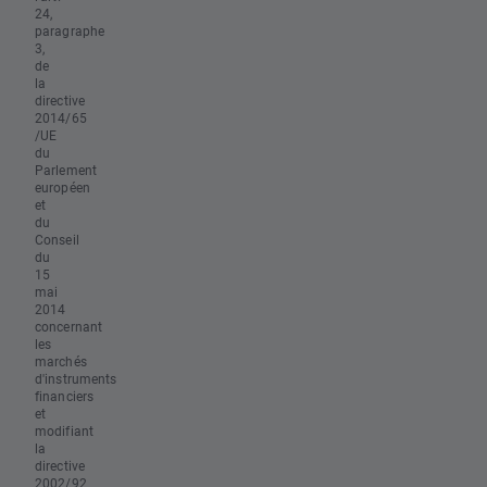
24,
paragraphe
3,
de
la
directive
2014/65
/UE
du
Parlement
européen
et
du
Conseil
du
15
mai
2014
concernant
les
marchés
d'instruments
financiers
et
modifiant
la
directive
2002/92