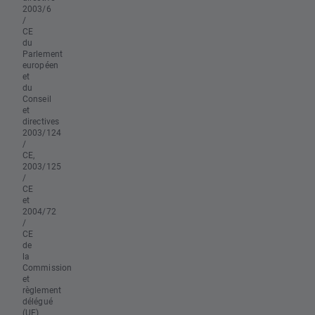
2003/6
/
CE
du
Parlement
européen
et
du
Conseil
et
directives
2003/124
/
CE,
2003/125
/
CE
et
2004/72
/
CE
de
la
Commission
et
règlement
délégué
(UE)