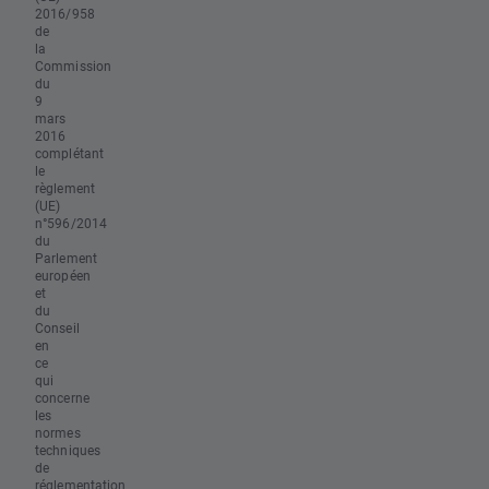
2016/958
de
la
Commission
du
9
mars
2016
complétant
le
règlement
(UE)
n°596/2014
du
Parlement
européen
et
du
Conseil
en
ce
qui
concerne
les
normes
techniques
de
réglementation