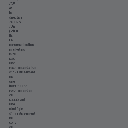
/CE
et
la
directive
2011/61
/UE
(MiFID
II).
La
communication
marketing
n'est
pas
une
recommandation
d'investissement
ou
une
information
recommandant
ou
suggérant
une
stratégie
d'investissement
au
sens
du