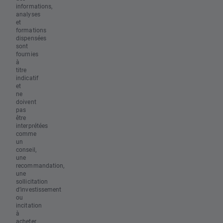
informations,
analyses
et
formations
dispensées
sont
fournies
à
titre
indicatif
et
ne
doivent
pas
être
interprétées
comme
un
conseil,
une
recommandation,
une
sollicitation
d’investissement
ou
incitation
à
acheter