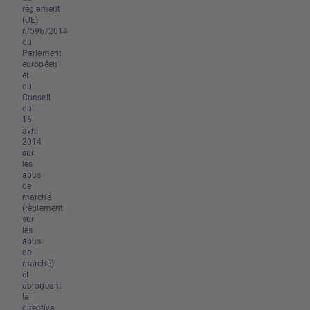
règlement
(UE)
n°596/2014
du
Parlement
européen
et
du
Conseil
du
16
avril
2014
sur
les
abus
de
marché
(règlement
sur
les
abus
de
marché)
et
abrogeant
la
directive