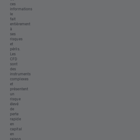
ces
informations
le
fait
entièrement
à
ses
risques
et
périls.
Les
CFD
sont
des
instruments
complexes
et
présentent
un
risque
élevé
de
perte
rapide
en
capital
en
raison