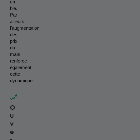
en 
blé. 
Par 
ailleurs, 
l'augmentation 
des 
prix 
du 
maïs 
renforce 
également 
cette 
dynamique.
O
u
v
e
r