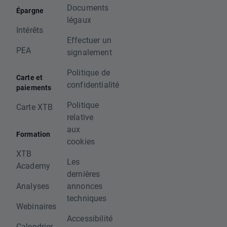
Documents
Épargne
légaux
Intérêts
Effectuer un
PEA
signalement
Politique de
Carte et
confidentialité
paiements
Politique
Carte XTB
relative
aux
Formation
cookies
XTB
Les
Academy
dernières
Analyses
annonces
techniques
Webinaires
Accessibilité
Calendrier