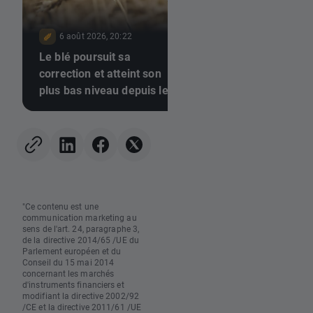
6 août 2026, 20:22
6 août 2026, 17:10
Le blé poursuit sa
📉 Le gaz naturel
correction et atteint son
s'effondre alors que
plus bas niveau depuis le
stocks de l'EIA amé
10 juillet 🚩 La sécheresse,
augmentent
El Niño et la mer Noire au
centre de l'attention
"Ce contenu est une
communication marketing au
sens de l'art. 24, paragraphe 3,
de la directive 2014/65 /UE du
Parlement européen et du
Conseil du 15 mai 2014
concernant les marchés
d'instruments financiers et
modifiant la directive 2002/92
/CE et la directive 2011/61 /UE