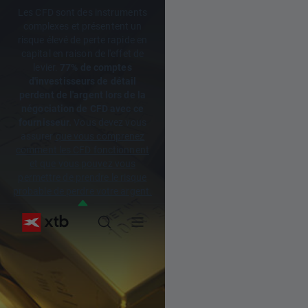
Les CFD sont des instruments
complexes et présentent un
risque élevé de perte rapide en
capital en raison de l'effet de
levier.
77% de comptes
d'investisseurs de détail
perdent de l'argent lors de la
négociation de CFD avec ce
fournisseur.
Vous devez vous
assurer
que vous comprenez
comment les CFD fonctionnent
et que vous pouvez vous
permettre de prendre le risque
probable de perdre votre argent.