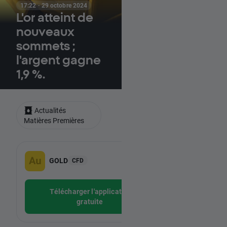
17:22 · 29 octobre 2024
L'or atteint de
nouveaux
sommets ;
l'argent gagne
1,9 %.
Actualités
Matières Premières
-
GOLD
SILVER
CFD
-
Télécharger l'application
Téléchar
gratuite